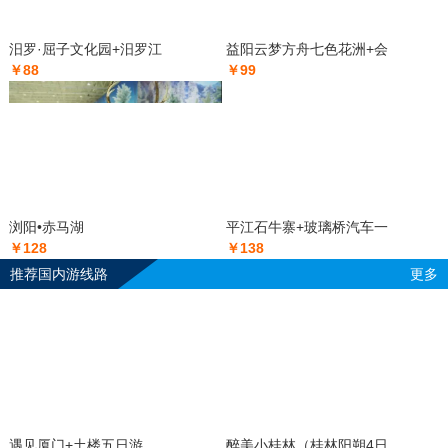
汨罗·屈子文化园+汨罗江
益阳云梦方舟七色花洲+会
￥88
￥99
浏阳•赤马湖
平江石牛寨+玻璃桥汽车一
￥128
￥138
推荐国内游线路
更多
遇见厦门+土楼五日游
醉美小桂林（桂林阳朔4日