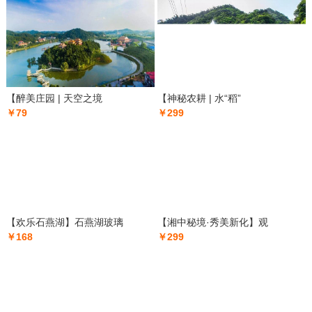
【醉美庄园 | 天空之境
【神秘农耕 | 水“稻”
￥79
￥299
【欢乐石燕湖】石燕湖玻璃
【湘中秘境·秀美新化】观
￥168
￥299