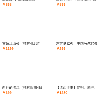
￥868
￥899
古镇江山荟（桂林4日游）
东方夏威夷、中国马尔代夫
￥1199
￥299
向往的漓江（桂林阳朔4日
【滇西往事】昆明、腾冲、
￥699
￥1280