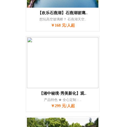
【欢乐石燕湖】石燕湖玻璃..
想玩高空玻璃桥？ 石燕湖天空..
￥168 元/人起
【湘中秘境·秀美新化】观..
产品特色 ★ 全心定制：..
￥299 元/人起