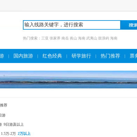
热门搜索：
三亚
张家界
南岳
崀山
海南
武夷山
鼓浪屿
海南
游
国内旅游
红色经典
研学旅行
热门推荐
票
|
|
|
|
|
推荐
日游
游
9日游及以上
1.5万-2万
2万以上