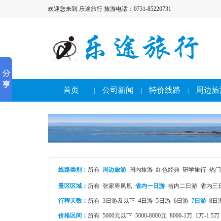
欢迎您来到 乐途旅行 旅游电话：0731-85220731
首页
公司新闻
特价线路
周边旅
|
|
|
线路类别
：
所有
周边旅游
国内旅游
红色经典
研学旅行
热门
景区区域：
所有
张家界凤凰
省内一日游
省内二日游
省内三
行程天数：
所有
3日游及以下
4日游
5日游
6日游
7日游
8日
价格区间：
所有
5000元以下
5000-8000元
8000-1万
1万-1.5万