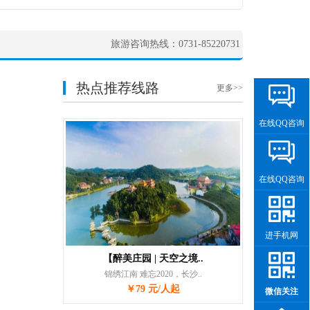
旅游咨询热线：0731-85220731
热点推荐线路
更多>>
在线QQ咨询
在线QQ咨询
进手机网
【醉美庄园 | 天空之境..
锦绣江南 难忘2020，长沙..
￥79 元/人起
微信关注