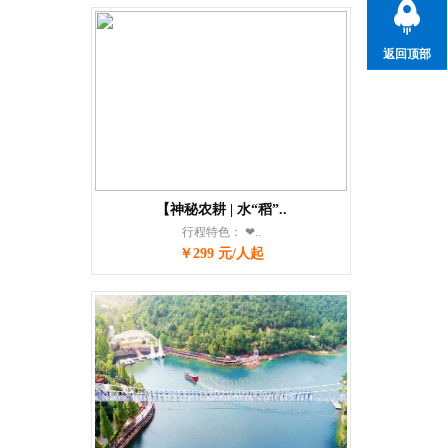
返回顶部
【神秘农耕 | 水“稻”..
行程特色： ❤..
￥299 元/人起