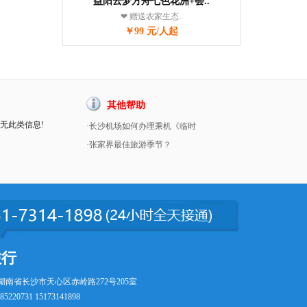
益阳云梦方舟七色花洲+会..
❤ 赠送农家生态..
￥99 元/人起
其他帮助
暂无此类信息!
·长沙机场如何办理乘机《临时
·张家界最佳旅游季节？
旅行
湖南省长沙市天心区赤岭路272号205室
5220731 15173141898