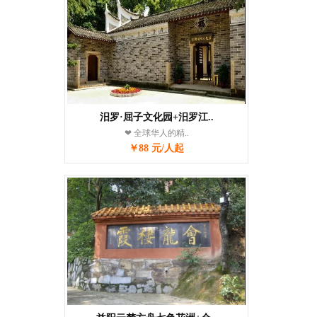
汨罗·屈子文化园+汨罗江..
❤ 全球华人的精..
￥88 元/人起