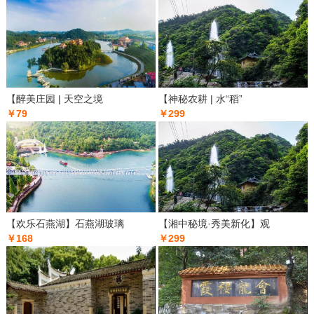
【醉美庄园 | 天空之境
【神秘农耕 | 水“稻”
￥79
￥299
【欢乐石燕湖】石燕湖玻璃
【湘中秘境·秀美新化】观
￥168
￥299