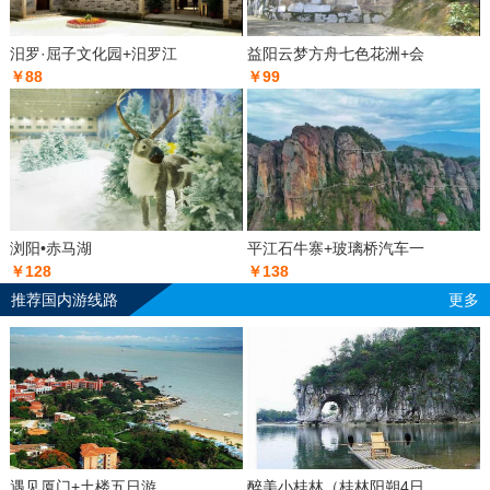
汨罗·屈子文化园+汨罗江
益阳云梦方舟七色花洲+会
￥88
￥99
浏阳•赤马湖
平江石牛寨+玻璃桥汽车一
￥128
￥138
推荐国内游线路
更多
遇见厦门+土楼五日游
醉美小桂林（桂林阳朔4日