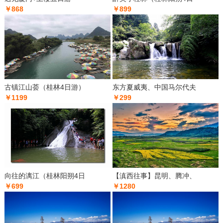
￥868
￥899
古镇江山荟（桂林4日游）
东方夏威夷、中国马尔代夫
￥1199
￥299
向往的漓江（桂林阳朔4日
【滇西往事】昆明、腾冲、
￥699
￥1280