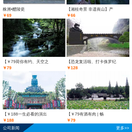
株洲•醴陵瓷
【湘桂奇景 非遗崀山】产
￥69
￥66
【￥79荷你有约、天空之
【恐龙复活啦、打卡侏罗纪
￥79
￥128
【￥188一生必看的演出
【￥79有酒有肉 | 畅
￥188
￥79
公司新闻
更多>>