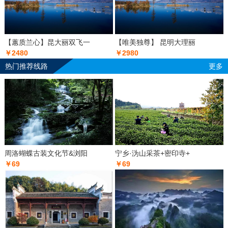
【蕙质兰心】昆大丽双飞一
【唯美独尊】 昆明大理丽
￥2480
￥2980
热门推荐线路
更多
周洛蝴蝶古装文化节&浏阳
宁乡·沩山采茶+密印寺+
￥69
￥69