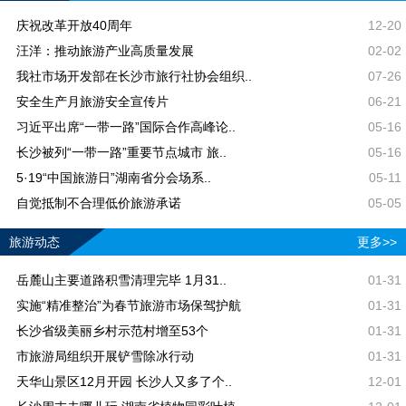
庆祝改革开放40周年
12-20
汪洋：推动旅游产业高质量发展
02-02
我社市场开发部在长沙市旅行社协会组织..
07-26
安全生产月旅游安全宣传片
06-21
习近平出席“一带一路”国际合作高峰论..
05-16
长沙被列“一带一路”重要节点城市 旅..
05-16
5·19“中国旅游日”湖南省分会场系..
05-11
自觉抵制不合理低价旅游承诺
05-05
旅游动态
更多>>
岳麓山主要道路积雪清理完毕 1月31..
01-31
实施“精准整治”为春节旅游市场保驾护航
01-31
长沙省级美丽乡村示范村增至53个
01-31
市旅游局组织开展铲雪除冰行动
01-31
天华山景区12月开园 长沙人又多了个..
12-01