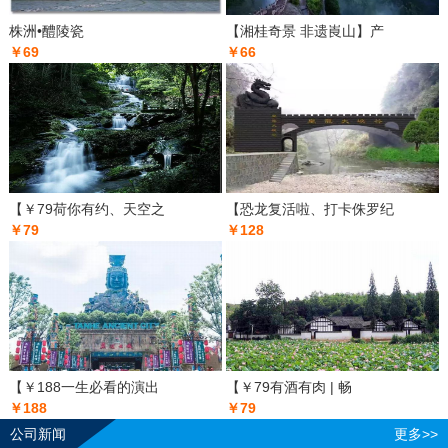
株洲•醴陵瓷
【湘桂奇景 非遗崀山】产
￥69
￥66
【￥79荷你有约、天空之
【恐龙复活啦、打卡侏罗纪
￥79
￥128
【￥188一生必看的演出
【￥79有酒有肉 | 畅
￥188
￥79
公司新闻
更多>>