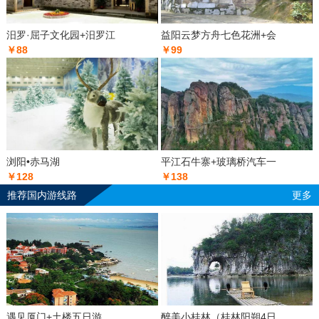
汨罗·屈子文化园+汨罗江
益阳云梦方舟七色花洲+会
￥88
￥99
浏阳•赤马湖
平江石牛寨+玻璃桥汽车一
￥128
￥138
推荐国内游线路
更多
遇见厦门+土楼五日游
醉美小桂林（桂林阳朔4日