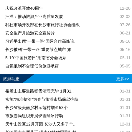
庆祝改革开放40周年
12-20
汪洋：推动旅游产业高质量发展
02-02
我社市场开发部在长沙市旅行社协会组织..
07-26
安全生产月旅游安全宣传片
06-21
习近平出席“一带一路”国际合作高峰论..
05-16
长沙被列“一带一路”重要节点城市 旅..
05-16
5·19“中国旅游日”湖南省分会场系..
05-11
自觉抵制不合理低价旅游承诺
05-05
旅游动态
更多>>
岳麓山主要道路积雪清理完毕 1月31..
01-31
实施“精准整治”为春节旅游市场保驾护航
01-31
长沙省级美丽乡村示范村增至53个
01-31
市旅游局组织开展铲雪除冰行动
01-31
天华山景区12月开园 长沙人又多了个..
12-01