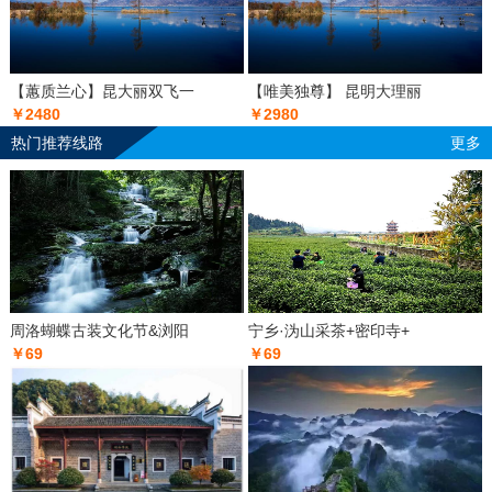
【蕙质兰心】昆大丽双飞一
【唯美独尊】 昆明大理丽
￥2480
￥2980
热门推荐线路
更多
周洛蝴蝶古装文化节&浏阳
宁乡·沩山采茶+密印寺+
￥69
￥69