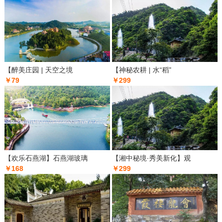
【醉美庄园 | 天空之境
【神秘农耕 | 水“稻”
￥79
￥299
【欢乐石燕湖】石燕湖玻璃
【湘中秘境·秀美新化】观
￥168
￥299