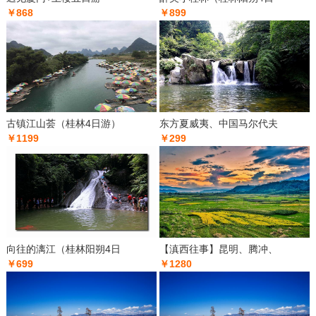
￥868
￥899
古镇江山荟（桂林4日游）
东方夏威夷、中国马尔代夫
￥1199
￥299
向往的漓江（桂林阳朔4日
【滇西往事】昆明、腾冲、
￥699
￥1280