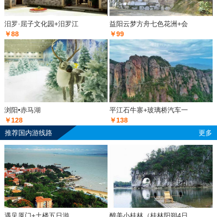
汨罗·屈子文化园+汨罗江
益阳云梦方舟七色花洲+会
￥88
￥99
浏阳•赤马湖
平江石牛寨+玻璃桥汽车一
￥128
￥138
推荐国内游线路
更多
遇见厦门+土楼五日游
醉美小桂林（桂林阳朔4日