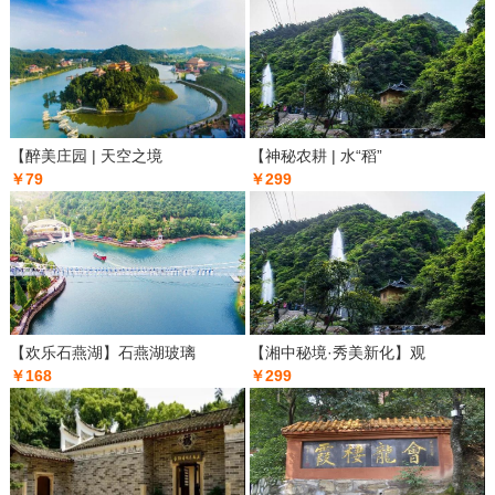
【醉美庄园 | 天空之境
【神秘农耕 | 水“稻”
￥79
￥299
【欢乐石燕湖】石燕湖玻璃
【湘中秘境·秀美新化】观
￥168
￥299