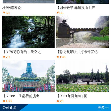
株洲•醴陵瓷
【湘桂奇景 非遗崀山】产
￥69
￥66
【￥79荷你有约、天空之
【恐龙复活啦、打卡侏罗纪
￥79
￥128
【￥188一生必看的演出
【￥79有酒有肉 | 畅
￥188
￥79
公司新闻
更多>>