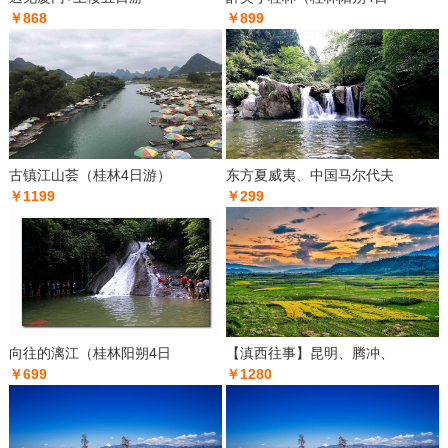
￥868
￥899
古镇江山荟（桂林4日游）
东方夏威夷、中国马尔代夫
￥1199
￥299
向往的漓江（桂林阳朔4日
【滇西往事】昆明、腾冲、
￥699
￥1280