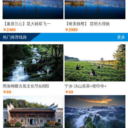
【蕙质兰心】昆大丽双飞一
【唯美独尊】 昆明大理丽
￥2480
￥2980
热门推荐线路
更多
周洛蝴蝶古装文化节&浏阳
宁乡·沩山采茶+密印寺+
￥69
￥69