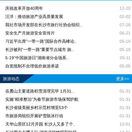
庆祝改革开放40周年
12-20
汪洋：推动旅游产业高质量发展
02-02
我社市场开发部在长沙市旅行社协会组织..
07-26
安全生产月旅游安全宣传片
06-21
习近平出席“一带一路”国际合作高峰论..
05-16
长沙被列“一带一路”重要节点城市 旅..
05-16
5·19“中国旅游日”湖南省分会场系..
05-11
自觉抵制不合理低价旅游承诺
05-05
旅游动态
更多>>
岳麓山主要道路积雪清理完毕 1月31..
01-31
实施“精准整治”为春节旅游市场保驾护航
01-31
长沙省级美丽乡村示范村增至53个
01-31
市旅游局组织开展铲雪除冰行动
01-31
天华山景区12月开园 长沙人又多了个..
12-01