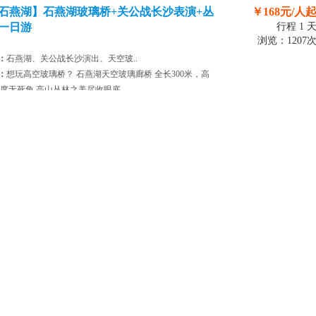
石燕湖】石燕湖玻璃桥+关公战长沙表演+丛
￥168元/人
一日游
行程 1 
浏览：1207
：
石燕湖、关公战长沙演出、天空玻..
：
想玩高空玻璃桥？ 石燕湖天空玻璃廊桥 全长300米，高
360度无死角 高山丛林之美尽收眼底
：
秘境·秀美新化】观非遗紫鹊界梯田●挑战生
￥299元/人
峒龙脊..
行程 2 
浏览：1081
：
紫鹊界梯田、三联峒龙脊峰
：
产品特色 ★ 全心定制：观中国第一镂空铁索桥--三联
特的耕作方式和利用山泉天然灌溉的天下奇观---紫鹊界 ★
：不购物、不车载、更无隐形的超市和购物店，..
：