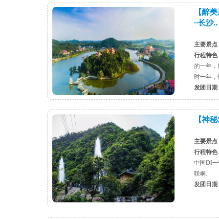
【醉美
~长沙..
主要景点
行程特色
的一年，
时一年，
发团日期
【神秘农
主要景点
行程特色
中国DI
联峒..
发团日期