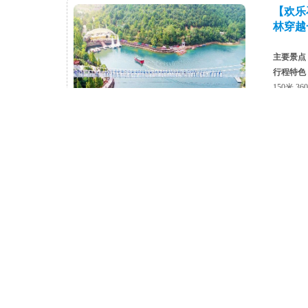
【欢乐
林穿越
主要景点
行程特色
150米 
发团日期
【湘中
态三联
主要景点
行程特色
峒，探独
匠心打造
发团日期