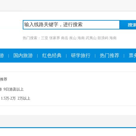
热门搜索：
三亚
张家界
南岳
崀山
海南
武夷山
鼓浪屿
海南
游
国内旅游
红色经典
研学旅行
热门推荐
票
|
|
|
|
|
推荐
游
9日游及以上
1.5万-2万
2万以上