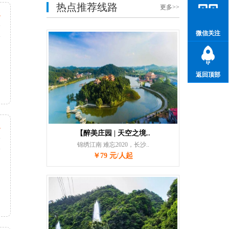
热点推荐线路
更多>>
起
天
微信关注
次
返回顶部
起
【醉美庄园 | 天空之境..
天
锦绣江南 难忘2020，长沙..
次
￥79 元/人起