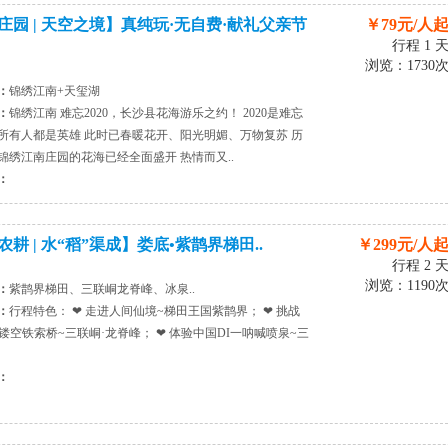
庄园 | 天空之境】真纯玩·无自费·献礼父亲节
￥79元/人
行程 1 
浏览：1730
：
锦绣江南+天玺湖
：
锦绣江南 难忘2020，长沙县花海游乐之约！ 2020是难忘
所有人都是英雄 此时已春暖花开、阳光明媚、万物复苏 历
锦绣江南庄园的花海已经全面盛开 热情而又..
：
耕 | 水“稻”渠成】娄底•紫鹊界梯田..
￥299元/人
行程 2 
浏览：1190
：
紫鹊界梯田、三联峒龙脊峰、冰泉..
：
行程特色： ❤ 走进人间仙境~梯田王国紫鹊界； ❤ 挑战
一镂空铁索桥~三联峒·龙脊峰； ❤ 体验中国DI一呐喊喷泉~三
：