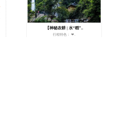
起
天
次
【神秘农耕 | 水“稻”..
行程特色： ❤..
￥299 元/人起
起
天
次
【欢乐石燕湖】石燕湖玻璃..
想玩高空玻璃桥？ 石燕湖天空..
￥168 元/人起