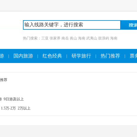
热门搜索：
三亚
张家界
南岳
崀山
海南
武夷山
鼓浪屿
海南
游
国内旅游
红色经典
研学旅行
热门推荐
票
|
|
|
|
|
推荐
游
9日游及以上
1.5万-2万
2万以上