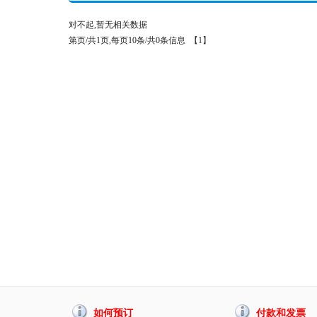
对不起,暂无相关数据
第页/共1页,每页10条/共0条信息
【1】
如何预订
付款和发票