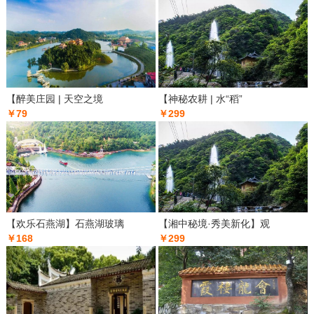
【醉美庄园 | 天空之境
【神秘农耕 | 水“稻”
￥79
￥299
【欢乐石燕湖】石燕湖玻璃
【湘中秘境·秀美新化】观
￥168
￥299