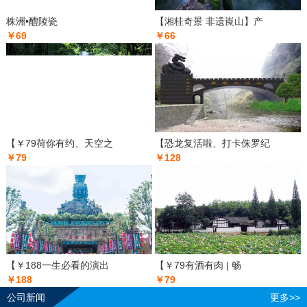
株洲•醴陵瓷
【湘桂奇景 非遗崀山】产
￥69
￥66
【￥79荷你有约、天空之
【恐龙复活啦、打卡侏罗纪
￥79
￥128
【￥188一生必看的演出
【￥79有酒有肉 | 畅
￥188
￥79
公司新闻
更多>>