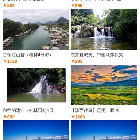
￥868
￥899
古镇江山荟（桂林4日游）
东方夏威夷、中国马尔代夫
￥1199
￥299
向往的漓江（桂林阳朔4日
【滇西往事】昆明、腾冲、
￥699
￥1280