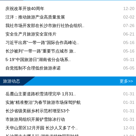
庆祝改革开放40周年
12-20
汪洋：推动旅游产业高质量发展
02-02
我社市场开发部在长沙市旅行社协会组织..
07-26
安全生产月旅游安全宣传片
06-21
习近平出席“一带一路”国际合作高峰论..
05-16
长沙被列“一带一路”重要节点城市 旅..
05-16
5·19“中国旅游日”湖南省分会场系..
05-11
自觉抵制不合理低价旅游承诺
05-05
旅游动态
更多>>
岳麓山主要道路积雪清理完毕 1月31..
01-31
实施“精准整治”为春节旅游市场保驾护航
01-31
长沙省级美丽乡村示范村增至53个
01-31
市旅游局组织开展铲雪除冰行动
01-31
天华山景区12月开园 长沙人又多了个..
12-01