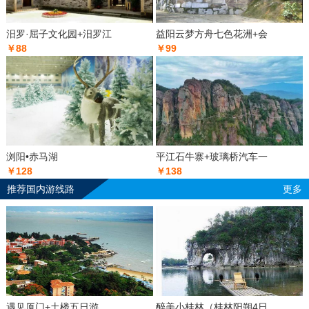
汨罗·屈子文化园+汨罗江
益阳云梦方舟七色花洲+会
￥88
￥99
浏阳•赤马湖
平江石牛寨+玻璃桥汽车一
￥128
￥138
推荐国内游线路
更多
遇见厦门+土楼五日游
醉美小桂林（桂林阳朔4日