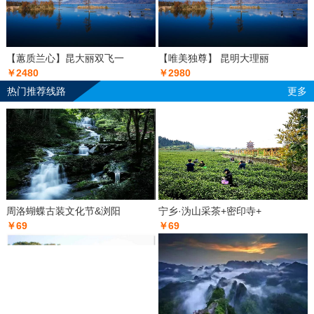
【蕙质兰心】昆大丽双飞一
【唯美独尊】 昆明大理丽
￥2480
￥2980
热门推荐线路
更多
周洛蝴蝶古装文化节&浏阳
宁乡·沩山采茶+密印寺+
￥69
￥69