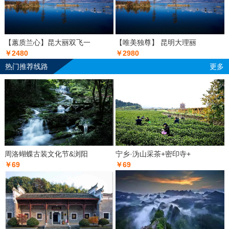
【蕙质兰心】昆大丽双飞一
【唯美独尊】 昆明大理丽
￥2480
￥2980
热门推荐线路
更多
周洛蝴蝶古装文化节&浏阳
宁乡·沩山采茶+密印寺+
￥69
￥69