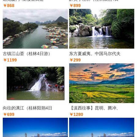
￥868
￥899
古镇江山荟（桂林4日游）
东方夏威夷、中国马尔代夫
￥1199
￥299
向往的漓江（桂林阳朔4日
【滇西往事】昆明、腾冲、
￥699
￥1280