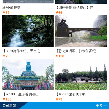
株洲•醴陵瓷
【湘桂奇景 非遗崀山】产
￥69
￥66
【￥79荷你有约、天空之
【恐龙复活啦、打卡侏罗纪
￥79
￥128
【￥188一生必看的演出
【￥79有酒有肉 | 畅
￥188
￥79
公司新闻
更多>>