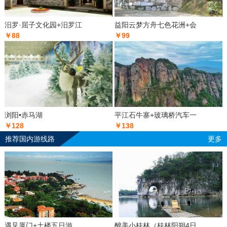
汨罗·屈子文化园+汨罗江
益阳云梦方舟七色花洲+会
￥88
￥99
浏阳•赤马湖
平江石牛寨+玻璃桥汽车一
￥128
￥138
推荐国内游线路
更多
遇见厦门+土楼五日游
醉美小桂林（桂林阳朔4日