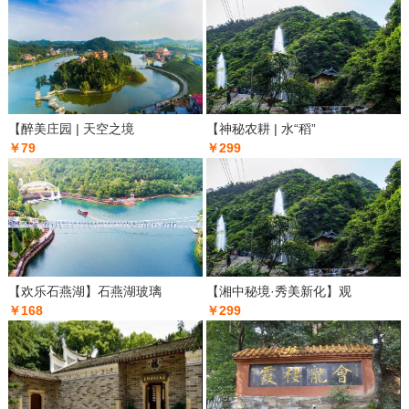
【醉美庄园 | 天空之境
【神秘农耕 | 水“稻”
￥79
￥299
【欢乐石燕湖】石燕湖玻璃
【湘中秘境·秀美新化】观
￥168
￥299