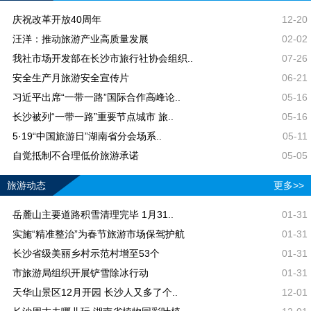
庆祝改革开放40周年
12-20
汪洋：推动旅游产业高质量发展
02-02
我社市场开发部在长沙市旅行社协会组织..
07-26
安全生产月旅游安全宣传片
06-21
习近平出席“一带一路”国际合作高峰论..
05-16
长沙被列“一带一路”重要节点城市 旅..
05-16
5·19“中国旅游日”湖南省分会场系..
05-11
自觉抵制不合理低价旅游承诺
05-05
旅游动态
更多>>
岳麓山主要道路积雪清理完毕 1月31..
01-31
实施“精准整治”为春节旅游市场保驾护航
01-31
长沙省级美丽乡村示范村增至53个
01-31
市旅游局组织开展铲雪除冰行动
01-31
天华山景区12月开园 长沙人又多了个..
12-01