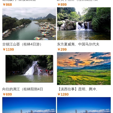
￥868
￥899
古镇江山荟（桂林4日游）
东方夏威夷、中国马尔代夫
￥1199
￥299
向往的漓江（桂林阳朔4日
【滇西往事】昆明、腾冲、
￥699
￥1280