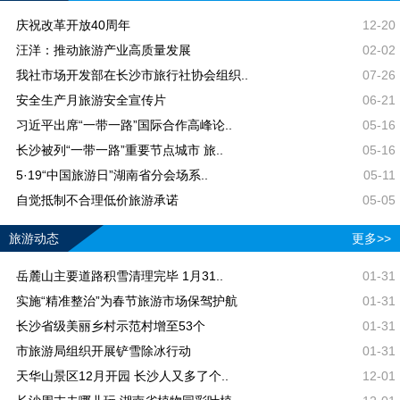
庆祝改革开放40周年
12-20
汪洋：推动旅游产业高质量发展
02-02
我社市场开发部在长沙市旅行社协会组织..
07-26
安全生产月旅游安全宣传片
06-21
习近平出席“一带一路”国际合作高峰论..
05-16
长沙被列“一带一路”重要节点城市 旅..
05-16
5·19“中国旅游日”湖南省分会场系..
05-11
自觉抵制不合理低价旅游承诺
05-05
旅游动态
更多>>
岳麓山主要道路积雪清理完毕 1月31..
01-31
实施“精准整治”为春节旅游市场保驾护航
01-31
长沙省级美丽乡村示范村增至53个
01-31
市旅游局组织开展铲雪除冰行动
01-31
天华山景区12月开园 长沙人又多了个..
12-01