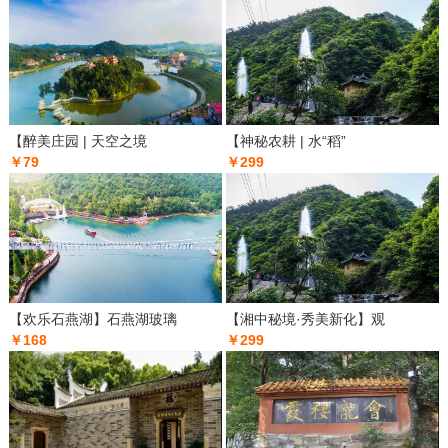
【醉美庄园 | 天空之境
【神秘农耕 | 水“稻”
￥79
￥299
【欢乐石燕湖】石燕湖玻璃
【湘中秘境·秀美新化】观
￥168
￥299