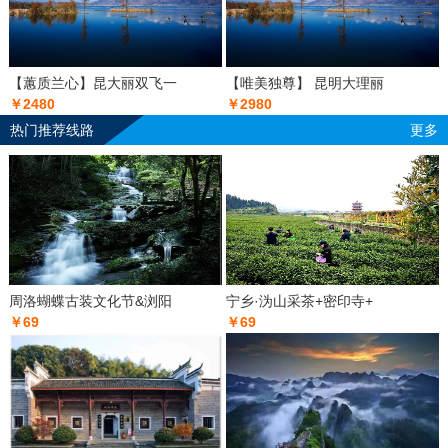
【蕙质兰心】昆大丽双飞一
【唯美独尊】 昆明大理丽
￥2480
￥2980
热门推荐线路
更多
周洛蝴蝶古装文化节&浏阳
宁乡·沩山采茶+密印寺+
￥69
￥69