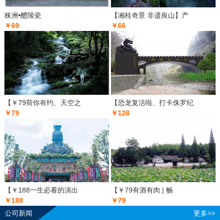
株洲•醴陵瓷
【湘桂奇景 非遗崀山】产
￥69
￥66
【￥79荷你有约、天空之
【恐龙复活啦、打卡侏罗纪
￥79
￥128
【￥188一生必看的演出
【￥79有酒有肉 | 畅
￥188
￥79
公司新闻
更多>>