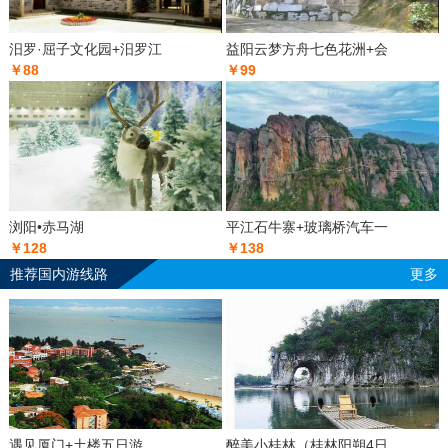
汨罗·屈子文化园+汨罗江
益阳云梦方舟七色花洲+会
￥88
￥99
浏阳•赤马湖
平江石牛寨+玻璃桥汽车一
￥128
￥138
推荐国内游线路
更多
遇见厦门+土楼五日游
醉美小桂林（桂林阳朔4日