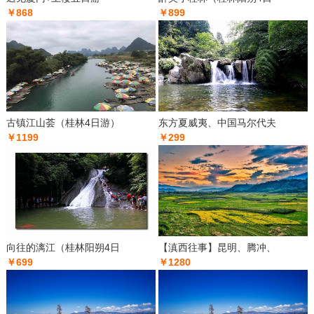
￥868
￥899
古镇江山荟（桂林4日游）
东方夏威夷、中国马尔代夫
￥1199
￥299
向往的漓江（桂林阳朔4日
【滇西往事】昆明、腾冲、
￥699
￥1280