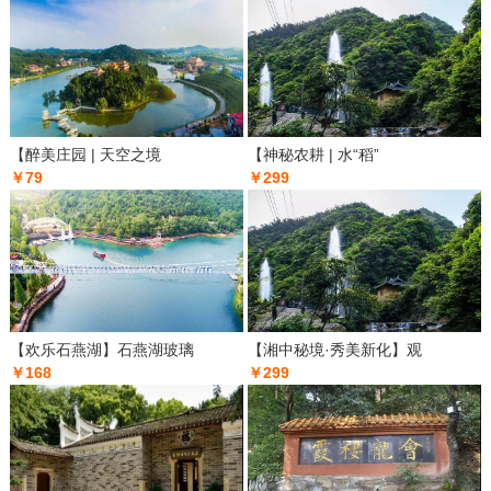
【醉美庄园 | 天空之境
【神秘农耕 | 水“稻”
￥79
￥299
【欢乐石燕湖】石燕湖玻璃
【湘中秘境·秀美新化】观
￥168
￥299