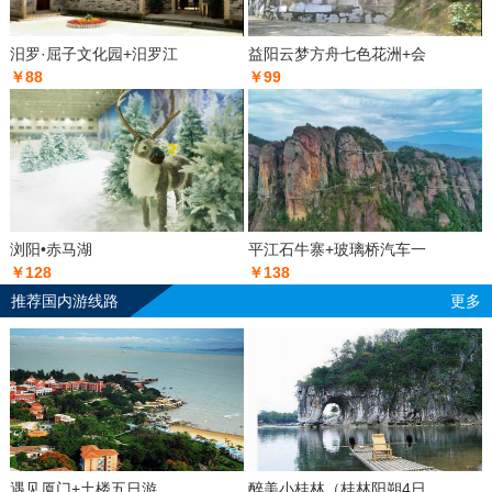
汨罗·屈子文化园+汨罗江
益阳云梦方舟七色花洲+会
￥88
￥99
浏阳•赤马湖
平江石牛寨+玻璃桥汽车一
￥128
￥138
推荐国内游线路
更多
遇见厦门+土楼五日游
醉美小桂林（桂林阳朔4日