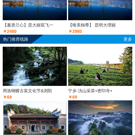
【蕙质兰心】昆大丽双飞一
【唯美独尊】 昆明大理丽
￥2480
￥2980
热门推荐线路
更多
周洛蝴蝶古装文化节&浏阳
宁乡·沩山采茶+密印寺+
￥69
￥69