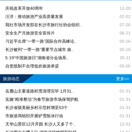
庆祝改革开放40周年
12-20
汪洋：推动旅游产业高质量发展
02-02
我社市场开发部在长沙市旅行社协会组织..
07-26
安全生产月旅游安全宣传片
06-21
习近平出席“一带一路”国际合作高峰论..
05-16
长沙被列“一带一路”重要节点城市 旅..
05-16
5·19“中国旅游日”湖南省分会场系..
05-11
自觉抵制不合理低价旅游承诺
05-05
旅游动态
更多>>
岳麓山主要道路积雪清理完毕 1月31..
01-31
实施“精准整治”为春节旅游市场保驾护航
01-31
长沙省级美丽乡村示范村增至53个
01-31
市旅游局组织开展铲雪除冰行动
01-31
天华山景区12月开园 长沙人又多了个..
12-01