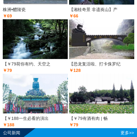
株洲•醴陵瓷
【湘桂奇景 非遗崀山】产
￥69
￥66
【￥79荷你有约、天空之
【恐龙复活啦、打卡侏罗纪
￥79
￥128
【￥188一生必看的演出
【￥79有酒有肉 | 畅
￥188
￥79
公司新闻
更多>>