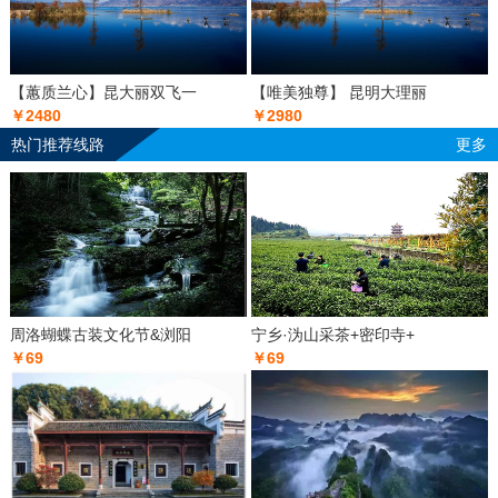
【蕙质兰心】昆大丽双飞一
【唯美独尊】 昆明大理丽
￥2480
￥2980
热门推荐线路
更多
周洛蝴蝶古装文化节&浏阳
宁乡·沩山采茶+密印寺+
￥69
￥69