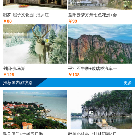
汨罗·屈子文化园+汨罗江
益阳云梦方舟七色花洲+会
￥88
￥99
浏阳•赤马湖
平江石牛寨+玻璃桥汽车一
￥128
￥138
推荐国内游线路
更多
遇见厦门+土楼五日游
醉美小桂林（桂林阳朔4日