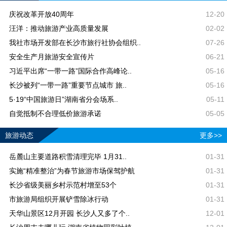
庆祝改革开放40周年
12-20
汪洋：推动旅游产业高质量发展
02-02
我社市场开发部在长沙市旅行社协会组织..
07-26
安全生产月旅游安全宣传片
06-21
习近平出席“一带一路”国际合作高峰论..
05-16
长沙被列“一带一路”重要节点城市 旅..
05-16
5·19“中国旅游日”湖南省分会场系..
05-11
自觉抵制不合理低价旅游承诺
05-05
旅游动态
更多>>
岳麓山主要道路积雪清理完毕 1月31..
01-31
实施“精准整治”为春节旅游市场保驾护航
01-31
长沙省级美丽乡村示范村增至53个
01-31
市旅游局组织开展铲雪除冰行动
01-31
天华山景区12月开园 长沙人又多了个..
12-01