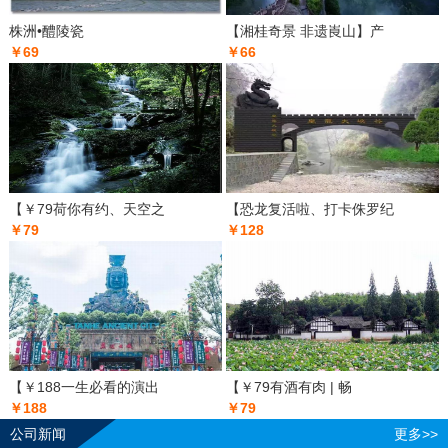
株洲•醴陵瓷
【湘桂奇景 非遗崀山】产
￥69
￥66
【￥79荷你有约、天空之
【恐龙复活啦、打卡侏罗纪
￥79
￥128
【￥188一生必看的演出
【￥79有酒有肉 | 畅
￥188
￥79
公司新闻
更多>>