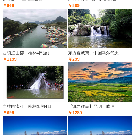
￥868
￥899
古镇江山荟（桂林4日游）
东方夏威夷、中国马尔代夫
￥1199
￥299
向往的漓江（桂林阳朔4日
【滇西往事】昆明、腾冲、
￥699
￥1280