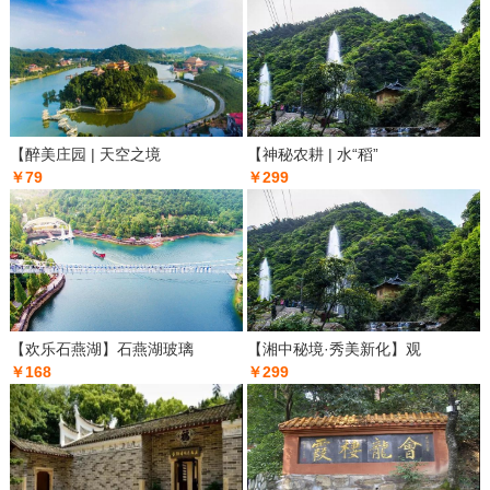
【醉美庄园 | 天空之境
【神秘农耕 | 水“稻”
￥79
￥299
【欢乐石燕湖】石燕湖玻璃
【湘中秘境·秀美新化】观
￥168
￥299