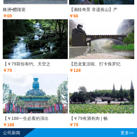
株洲•醴陵瓷
【湘桂奇景 非遗崀山】产
￥69
￥66
【￥79荷你有约、天空之
【恐龙复活啦、打卡侏罗纪
￥79
￥128
【￥188一生必看的演出
【￥79有酒有肉 | 畅
￥188
￥79
公司新闻
更多>>