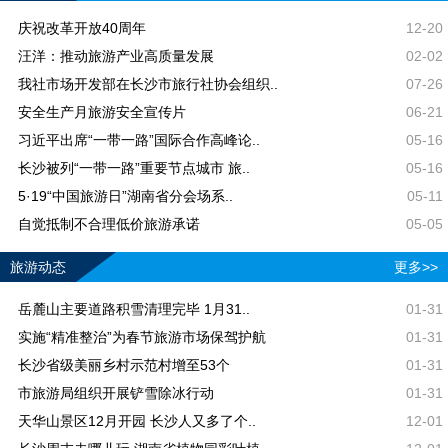
庆祝改革开放40周年
12-20
汪洋：推动旅游产业高质量发展
02-02
我社市场开发部在长沙市旅行社协会组织..
07-26
安全生产月旅游安全宣传片
06-21
习近平出席“一带一路”国际合作高峰论..
05-16
长沙被列“一带一路”重要节点城市 旅..
05-16
5·19“中国旅游日”湖南省分会场系..
05-11
自觉抵制不合理低价旅游承诺
05-05
旅游动态
更多>>
岳麓山主要道路积雪清理完毕 1月31..
01-31
实施“精准整治”为春节旅游市场保驾护航
01-31
长沙省级美丽乡村示范村增至53个
01-31
市旅游局组织开展铲雪除冰行动
01-31
天华山景区12月开园 长沙人又多了个..
12-01