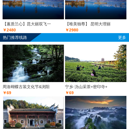
【蕙质兰心】昆大丽双飞一
【唯美独尊】 昆明大理丽
￥2480
￥2980
热门推荐线路
更多
周洛蝴蝶古装文化节&浏阳
宁乡·沩山采茶+密印寺+
￥69
￥69