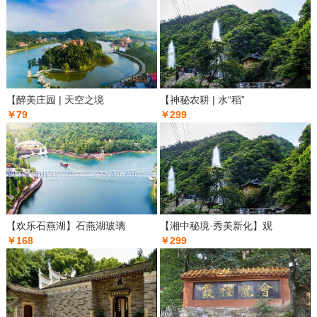
【醉美庄园 | 天空之境
【神秘农耕 | 水“稻”
￥79
￥299
【欢乐石燕湖】石燕湖玻璃
【湘中秘境·秀美新化】观
￥168
￥299