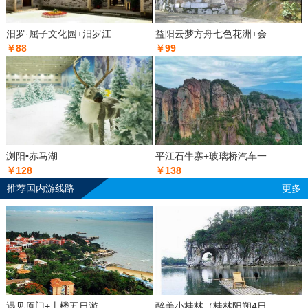
汨罗·屈子文化园+汨罗江
益阳云梦方舟七色花洲+会
￥88
￥99
浏阳•赤马湖
平江石牛寨+玻璃桥汽车一
￥128
￥138
推荐国内游线路
更多
遇见厦门+土楼五日游
醉美小桂林（桂林阳朔4日