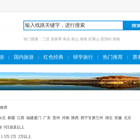
热门搜索：
三亚
张家界
南岳
崀山
海南
武夷山
鼓浪屿
海南
游
国内旅游
红色经典
研学旅行
热门推荐
票
|
|
|
|
|
推荐
东北
新疆
江西
福建厦门
广东
贵州
河南
陕西
西宁甘肃兰州
湖北
安徽
北京
游
9日游及以上
1.5万-2万
2万以上