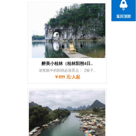
返回顶部
醉美小桂林（桂林阳朔4日..
游客眼中的阳朔必游景点：【银子..
￥899 元/人起