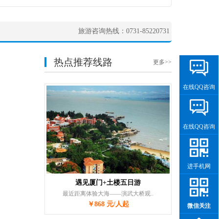
旅游咨询热线：0731-85220731
热点推荐线路
更多>>
在线QQ咨询
在线QQ咨询
进手机网
遇见厦门+土楼五日游
最近距离体验大海——演武大桥观..
￥868 元/人起
微信关注