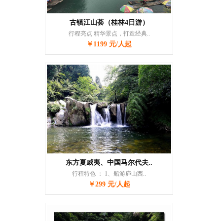
古镇江山荟（桂林4日游）
行程亮点 精华景点，打造经典..
￥1199 元/人起
东方夏威夷、中国马尔代夫..
行程特色 ： 1、船游庐山西..
￥299 元/人起