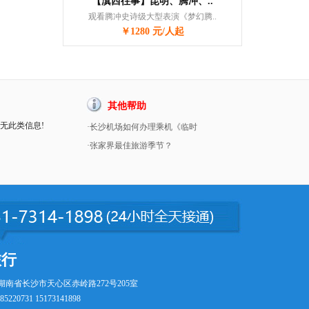
【滇西往事】昆明、腾冲、..
观看腾冲史诗级大型表演《梦幻腾..
￥1280 元/人起
其他帮助
暂无此类信息!
·长沙机场如何办理乘机《临时
·张家界最佳旅游季节？
旅行
湖南省长沙市天心区赤岭路272号205室
5220731 15173141898