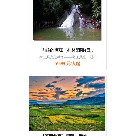
向往的漓江（桂林阳朔4日..
漓江风光之精华——漓江风光，游..
￥699 元/人起