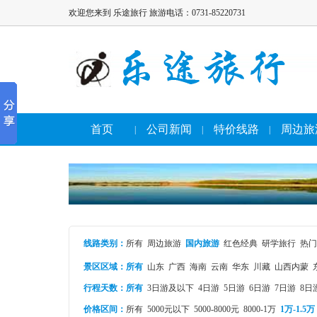
欢迎您来到 乐途旅行 旅游电话：0731-85220731
首页
公司新闻
特价线路
周边旅
|
|
|
线路类别
：
所有
周边旅游
国内旅游
红色经典
研学旅行
热门
景区区域：
所有
山东
广西
海南
云南
华东
川藏
山西内蒙
行程天数：
所有
3日游及以下
4日游
5日游
6日游
7日游
8日
价格区间：
所有
5000元以下
5000-8000元
8000-1万
1万-1.5万