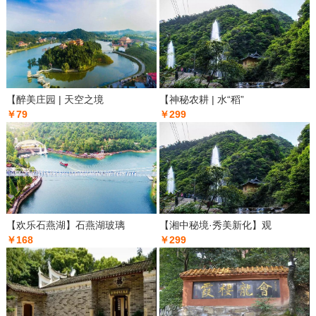
【醉美庄园 | 天空之境
【神秘农耕 | 水“稻”
￥79
￥299
【欢乐石燕湖】石燕湖玻璃
【湘中秘境·秀美新化】观
￥168
￥299