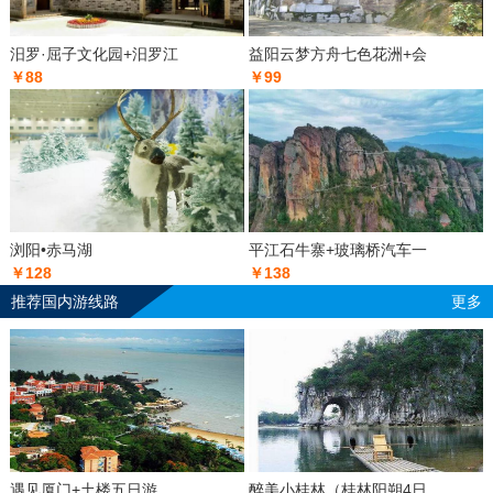
汨罗·屈子文化园+汨罗江
益阳云梦方舟七色花洲+会
￥88
￥99
浏阳•赤马湖
平江石牛寨+玻璃桥汽车一
￥128
￥138
推荐国内游线路
更多
遇见厦门+土楼五日游
醉美小桂林（桂林阳朔4日