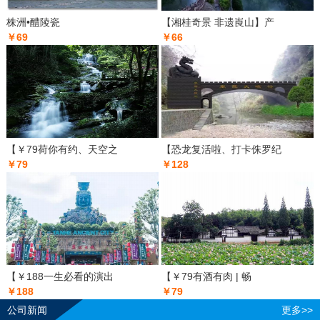
株洲•醴陵瓷
【湘桂奇景 非遗崀山】产
￥69
￥66
【￥79荷你有约、天空之
【恐龙复活啦、打卡侏罗纪
￥79
￥128
【￥188一生必看的演出
【￥79有酒有肉 | 畅
￥188
￥79
公司新闻
更多>>