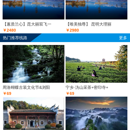
【蕙质兰心】昆大丽双飞一
【唯美独尊】 昆明大理丽
￥2480
￥2980
热门推荐线路
更多
周洛蝴蝶古装文化节&浏阳
宁乡·沩山采茶+密印寺+
￥69
￥69