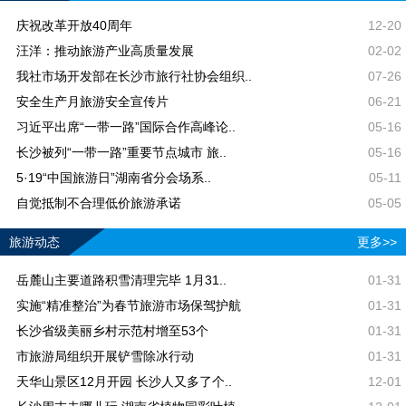
庆祝改革开放40周年
12-20
汪洋：推动旅游产业高质量发展
02-02
我社市场开发部在长沙市旅行社协会组织..
07-26
安全生产月旅游安全宣传片
06-21
习近平出席“一带一路”国际合作高峰论..
05-16
长沙被列“一带一路”重要节点城市 旅..
05-16
5·19“中国旅游日”湖南省分会场系..
05-11
自觉抵制不合理低价旅游承诺
05-05
旅游动态
更多>>
岳麓山主要道路积雪清理完毕 1月31..
01-31
实施“精准整治”为春节旅游市场保驾护航
01-31
长沙省级美丽乡村示范村增至53个
01-31
市旅游局组织开展铲雪除冰行动
01-31
天华山景区12月开园 长沙人又多了个..
12-01