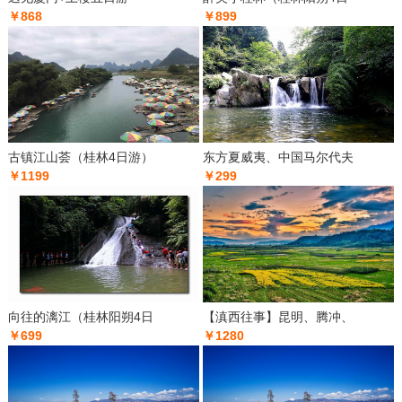
￥868
￥899
古镇江山荟（桂林4日游）
东方夏威夷、中国马尔代夫
￥1199
￥299
向往的漓江（桂林阳朔4日
【滇西往事】昆明、腾冲、
￥699
￥1280