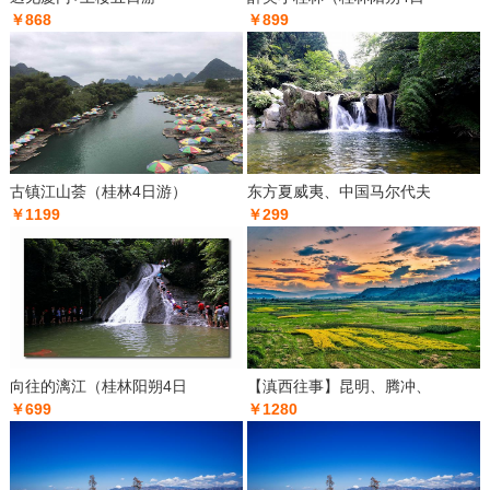
￥868
￥899
古镇江山荟（桂林4日游）
东方夏威夷、中国马尔代夫
￥1199
￥299
向往的漓江（桂林阳朔4日
【滇西往事】昆明、腾冲、
￥699
￥1280