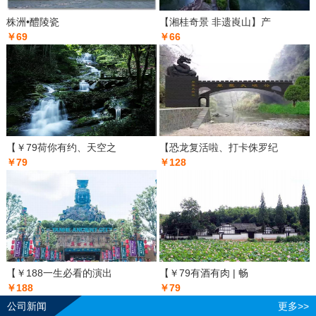
株洲•醴陵瓷
【湘桂奇景 非遗崀山】产
￥69
￥66
【￥79荷你有约、天空之
【恐龙复活啦、打卡侏罗纪
￥79
￥128
【￥188一生必看的演出
【￥79有酒有肉 | 畅
￥188
￥79
公司新闻
更多>>