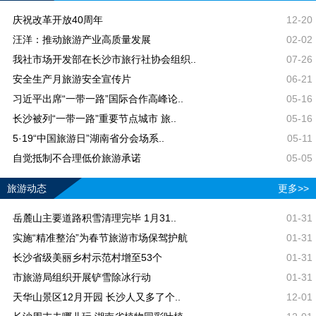
庆祝改革开放40周年
12-20
汪洋：推动旅游产业高质量发展
02-02
我社市场开发部在长沙市旅行社协会组织..
07-26
安全生产月旅游安全宣传片
06-21
习近平出席“一带一路”国际合作高峰论..
05-16
长沙被列“一带一路”重要节点城市 旅..
05-16
5·19“中国旅游日”湖南省分会场系..
05-11
自觉抵制不合理低价旅游承诺
05-05
旅游动态
更多>>
岳麓山主要道路积雪清理完毕 1月31..
01-31
实施“精准整治”为春节旅游市场保驾护航
01-31
长沙省级美丽乡村示范村增至53个
01-31
市旅游局组织开展铲雪除冰行动
01-31
天华山景区12月开园 长沙人又多了个..
12-01