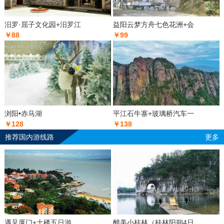
汨罗·屈子文化园+汨罗江
益阳云梦方舟七色花洲+会
￥88
￥99
浏阳•赤马湖
平江石牛寨+玻璃桥汽车一
￥128
￥138
推荐国内游线路
更多
遇见厦门+土楼五日游
醉美小桂林（桂林阳朔4日