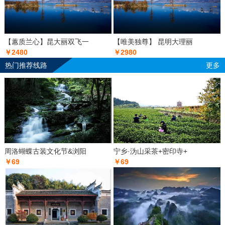
【蕙质兰心】昆大丽双飞一
【唯美独尊】 昆明大理丽
￥2480
￥2980
热门推荐线路
更多
周洛蝴蝶古装文化节&浏阳
宁乡·沩山采茶+密印寺+
￥69
￥69