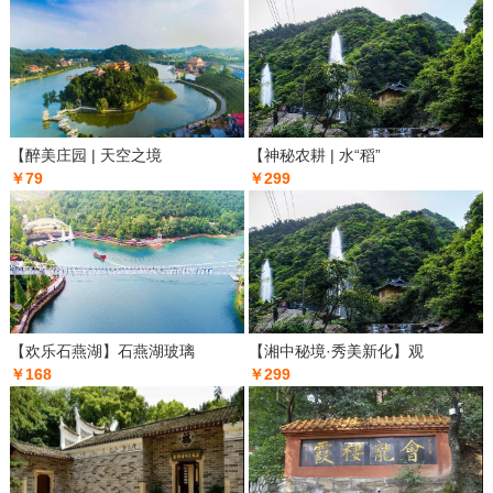
【醉美庄园 | 天空之境
【神秘农耕 | 水“稻”
￥79
￥299
【欢乐石燕湖】石燕湖玻璃
【湘中秘境·秀美新化】观
￥168
￥299