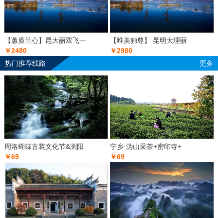
【蕙质兰心】昆大丽双飞一
【唯美独尊】 昆明大理丽
￥2480
￥2980
热门推荐线路
更多
周洛蝴蝶古装文化节&浏阳
宁乡·沩山采茶+密印寺+
￥69
￥69