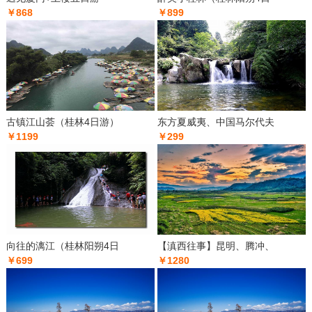
￥868
￥899
古镇江山荟（桂林4日游）
东方夏威夷、中国马尔代夫
￥1199
￥299
向往的漓江（桂林阳朔4日
【滇西往事】昆明、腾冲、
￥699
￥1280