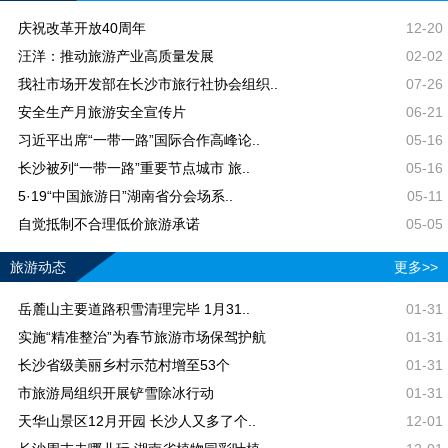
庆祝改革开放40周年
12-20
汪洋：推动旅游产业高质量发展
02-02
我社市场开发部在长沙市旅行社协会组织..
07-26
安全生产月旅游安全宣传片
06-21
习近平出席“一带一路”国际合作高峰论..
05-16
长沙被列“一带一路”重要节点城市 旅..
05-16
5·19“中国旅游日”湖南省分会场系..
05-11
自觉抵制不合理低价旅游承诺
05-05
旅游动态
更多>>
岳麓山主要道路积雪清理完毕 1月31..
01-31
实施“精准整治”为春节旅游市场保驾护航
01-31
长沙省级美丽乡村示范村增至53个
01-31
市旅游局组织开展铲雪除冰行动
01-31
天华山景区12月开园 长沙人又多了个..
12-01