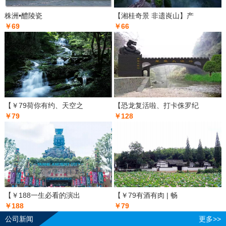
株洲•醴陵瓷
【湘桂奇景 非遗崀山】产
￥69
￥66
【￥79荷你有约、天空之
【恐龙复活啦、打卡侏罗纪
￥79
￥128
【￥188一生必看的演出
【￥79有酒有肉 | 畅
￥188
￥79
公司新闻
更多>>