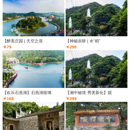
【醉美庄园 | 天空之境
【神秘农耕 | 水“稻”
￥79
￥299
【欢乐石燕湖】石燕湖玻璃
【湘中秘境·秀美新化】观
￥168
￥299