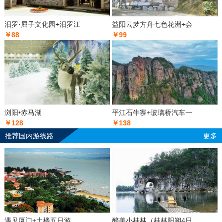
汨罗·屈子文化园+汨罗江
益阳云梦方舟七色花洲+会
￥88
￥99
浏阳•赤马湖
平江石牛寨+玻璃桥汽车一
￥128
￥138
推荐国内游线路
更多
遇见厦门+土楼五日游
醉美小桂林（桂林阳朔4日