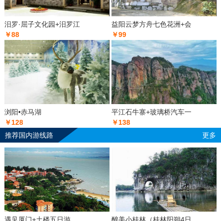
汨罗·屈子文化园+汨罗江
益阳云梦方舟七色花洲+会
￥88
￥99
浏阳•赤马湖
平江石牛寨+玻璃桥汽车一
￥128
￥138
推荐国内游线路
更多
遇见厦门+土楼五日游
醉美小桂林（桂林阳朔4日