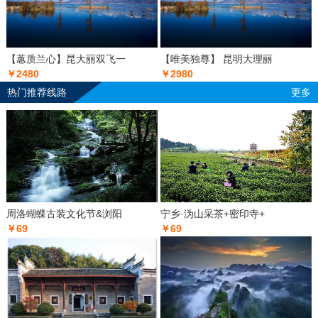
【蕙质兰心】昆大丽双飞一
【唯美独尊】 昆明大理丽
￥2480
￥2980
热门推荐线路
更多
周洛蝴蝶古装文化节&浏阳
宁乡·沩山采茶+密印寺+
￥69
￥69