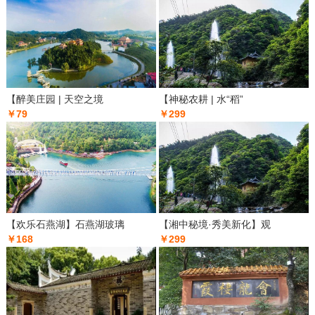
【醉美庄园 | 天空之境
【神秘农耕 | 水“稻”
￥79
￥299
【欢乐石燕湖】石燕湖玻璃
【湘中秘境·秀美新化】观
￥168
￥299