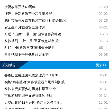
庆祝改革开放40周年
12-20
汪洋：推动旅游产业高质量发展
02-02
我社市场开发部在长沙市旅行社协会组织..
07-26
安全生产月旅游安全宣传片
06-21
习近平出席“一带一路”国际合作高峰论..
05-16
长沙被列“一带一路”重要节点城市 旅..
05-16
5·19“中国旅游日”湖南省分会场系..
05-11
自觉抵制不合理低价旅游承诺
05-05
旅游动态
更多>>
岳麓山主要道路积雪清理完毕 1月31..
01-31
实施“精准整治”为春节旅游市场保驾护航
01-31
长沙省级美丽乡村示范村增至53个
01-31
市旅游局组织开展铲雪除冰行动
01-31
天华山景区12月开园 长沙人又多了个..
12-01