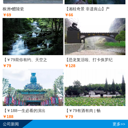
株洲•醴陵瓷
【湘桂奇景 非遗崀山】产
￥69
￥66
【￥79荷你有约、天空之
【恐龙复活啦、打卡侏罗纪
￥79
￥128
【￥188一生必看的演出
【￥79有酒有肉 | 畅
￥188
￥79
公司新闻
更多>>