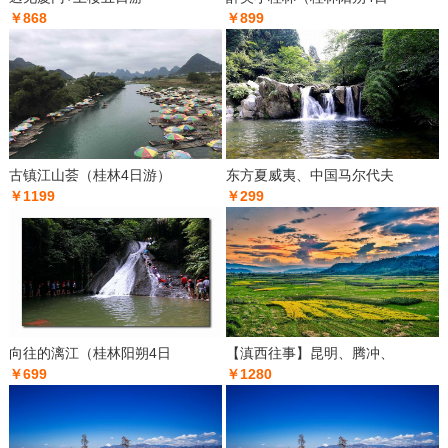
￥868
￥899
古镇江山荟（桂林4日游）
东方夏威夷、中国马尔代夫
￥1199
￥299
向往的漓江（桂林阳朔4日
【滇西往事】昆明、腾冲、
￥699
￥1280