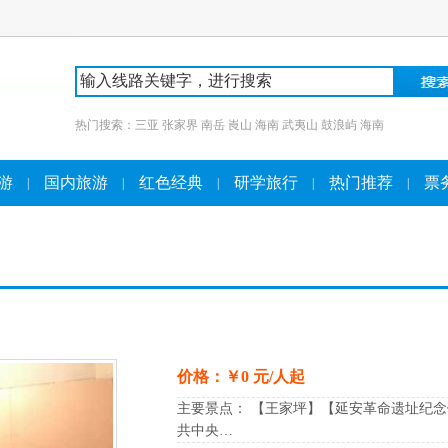
热门搜索：
三亚
张家界
南岳
崀山
海南
武夷山
鼓浪屿
海南
游
国内旅游
红色经典
研学旅行
热门推荐
票
|
|
|
|
|
价格：￥0 元/人起
主要景点： 【王家坪】【延安革命遗址纪
共中央…