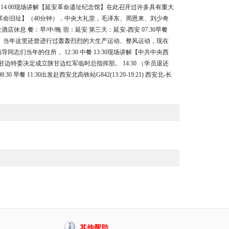
钟）。 14:00现场讲解【延安革命遗址纪念馆】在此召开过许多具有重大
革命旧址】（40分钟），中央大礼堂，毛泽东、周恩来、刘少奇
店休息 餐：早/中/晚 宿：延安 第三天：延安-西安 07:30早餐
间的住处。当年这里还曾进行过轰轰烈烈的大生产运动、整风运动，现在
年的住所， 12:30 中餐 13:30现场讲解【中共中央西
特委决定成立陕甘边红军临时总指挥部。 14:30 （学员退还
0 早餐 11:30出发赴西安北高铁站G842(13:20-19:21) 西安北-长
其他帮助