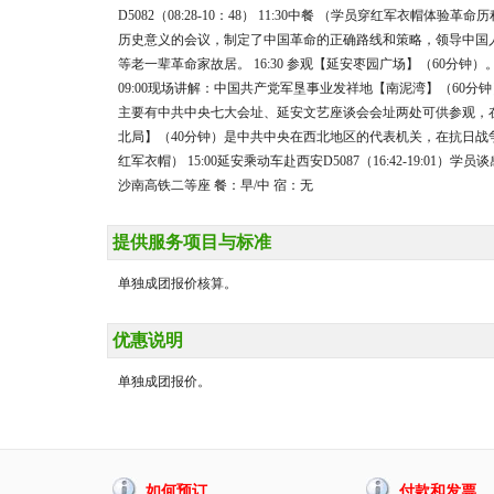
D5082（08:28-10：48） 11:30中餐 （学员穿红军衣
历史意义的会议，制定了中国革命的正确路线和策略，领导中国人
等老一辈革命家故居。 16:30 参观【延安枣园广场】（60分钟）。
09:00现场讲解：中国共产党军垦事业发祥地【南泥湾】（60分钟
主要有中共中央七大会址、延安文艺座谈会会址两处可供参观，在会
北局】（40分钟）是中共中央在西北地区的代表机关，在抗日战争
红军衣帽） 15:00延安乘动车赴西安D5087（16:42-19:01）学员谈感想
沙南高铁二等座 餐：早/中 宿：无
提供服务项目与标准
单独成团报价核算。
优惠说明
单独成团报价。
如何预订
付款和发票