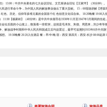
帽体验革命历程） 13:00：中共中央著名的七大会议旧址、文艺座谈会旧址【王家坪】（30分
民进行革命斗争，为中国人民的解放事业做出了重大贡献。 15：00现场讲解【枣园
红色、历史、信仰等多维元素的全国首个红 色创意文化综合体。 18:20晚餐 19:00入住酒
） 11:00【杨家岭】（40分钟）是中共中央领导在1938年11月至1947年3月期
址后面的小山坡上，散落着一排窑洞，这就是毛泽东、朱德、周恩来，刘少奇等领导同志们当
、解放战争时期和中华人民共和国成立后均设置过，最早可追溯到1933年8月中共陕甘边
。 19:30晚餐 20:20入住酒店 餐：早/中/晚 宿：西安 第四天：西安-长沙 08:00起床 08:3
签署旅游合同
旅游品质