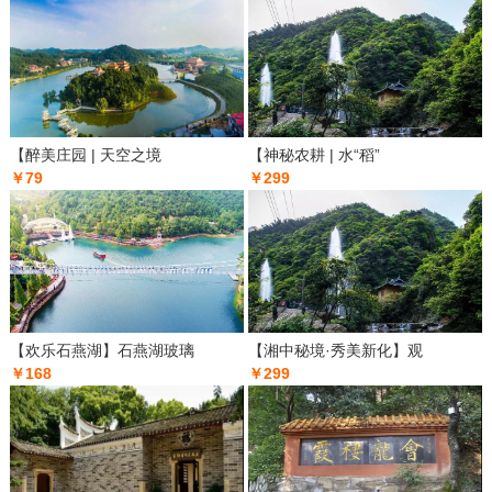
【醉美庄园 | 天空之境
【神秘农耕 | 水“稻”
￥79
￥299
【欢乐石燕湖】石燕湖玻璃
【湘中秘境·秀美新化】观
￥168
￥299