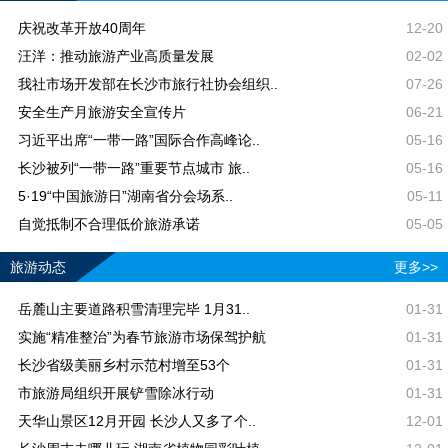
庆祝改革开放40周年
12-20
汪洋：推动旅游产业高质量发展
02-02
我社市场开发部在长沙市旅行社协会组织..
07-26
安全生产月旅游安全宣传片
06-21
习近平出席“一带一路”国际合作高峰论..
05-16
长沙被列“一带一路”重要节点城市 旅..
05-16
5·19“中国旅游日”湖南省分会场系..
05-11
自觉抵制不合理低价旅游承诺
05-05
旅游动态
更多>>
岳麓山主要道路积雪清理完毕 1月31..
01-31
实施“精准整治”为春节旅游市场保驾护航
01-31
长沙省级美丽乡村示范村增至53个
01-31
市旅游局组织开展铲雪除冰行动
01-31
天华山景区12月开园 长沙人又多了个..
12-01