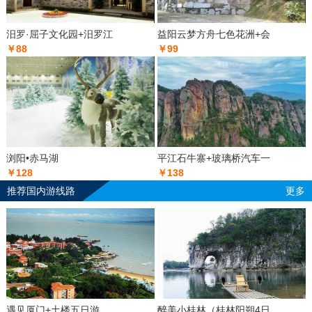
汨罗·屈子文化园+汨罗江
益阳云梦方舟七色花洲+会
￥88
￥99
浏阳•赤马湖
平江石牛寨+玻璃桥汽车一
￥128
￥138
推荐国内游线路
更多
遇见厦门+土楼五日游
醉美小桂林（桂林阳朔4日