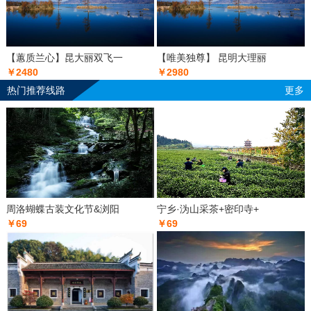
【蕙质兰心】昆大丽双飞一
【唯美独尊】 昆明大理丽
￥2480
￥2980
热门推荐线路
更多
周洛蝴蝶古装文化节&浏阳
宁乡·沩山采茶+密印寺+
￥69
￥69