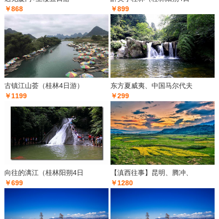
￥868
￥899
古镇江山荟（桂林4日游）
东方夏威夷、中国马尔代夫
￥1199
￥299
向往的漓江（桂林阳朔4日
【滇西往事】昆明、腾冲、
￥699
￥1280