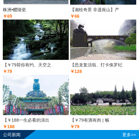
株洲•醴陵瓷
【湘桂奇景 非遗崀山】产
￥69
￥66
【￥79荷你有约、天空之
【恐龙复活啦、打卡侏罗纪
￥79
￥128
【￥188一生必看的演出
【￥79有酒有肉 | 畅
￥188
￥79
公司新闻
更多>>