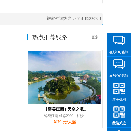
旅游咨询热线：0731-85220731
热点推荐线路
更多>>
在线QQ咨询
在线QQ咨询
进手机网
【醉美庄园 | 天空之境..
锦绣江南 难忘2020，长沙..
￥79 元/人起
微信关注