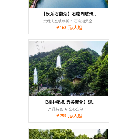
【欢乐石燕湖】石燕湖玻璃..
想玩高空玻璃桥？ 石燕湖天空..
￥168 元/人起
【湘中秘境·秀美新化】观..
产品特色 ★ 全心定制：..
￥299 元/人起