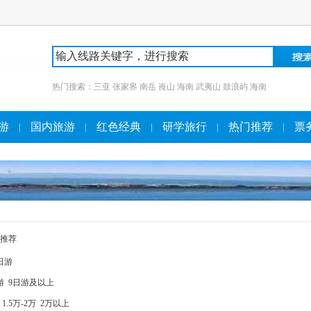
热门搜索：
三亚
张家界
南岳
崀山
海南
武夷山
鼓浪屿
海南
游
国内旅游
红色经典
研学旅行
热门推荐
票
|
|
|
|
|
推荐
日游
游
9日游及以上
1.5万-2万
2万以上