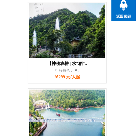
返回顶部
【神秘农耕 | 水“稻”..
行程特色： ❤..
￥299 元/人起