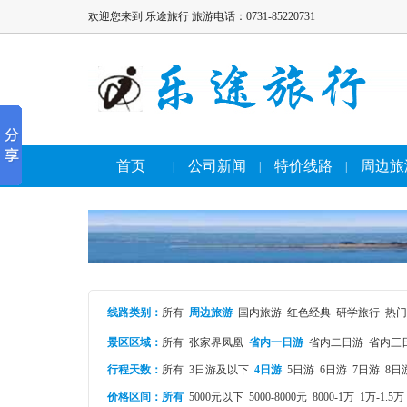
欢迎您来到 乐途旅行 旅游电话：0731-85220731
首页
公司新闻
特价线路
周边旅
|
|
|
线路类别
：
所有
周边旅游
国内旅游
红色经典
研学旅行
热门
景区区域：
所有
张家界凤凰
省内一日游
省内二日游
省内三
行程天数：
所有
3日游及以下
4日游
5日游
6日游
7日游
8日
价格区间：
所有
5000元以下
5000-8000元
8000-1万
1万-1.5万