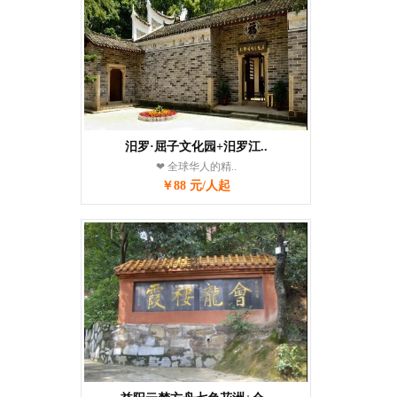
汨罗·屈子文化园+汨罗江..
❤ 全球华人的精..
￥88 元/人起