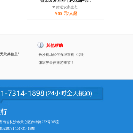
益阳云梦方舟七色花洲+会..
❤ 赠送农家生态..
￥99 元/人起
其他帮助
暂无此类信息!
·长沙机场如何办理乘机《临时
·张家界最佳旅游季节？
旅行
湖南省长沙市天心区赤岭路272号205室
5220731 15173141898