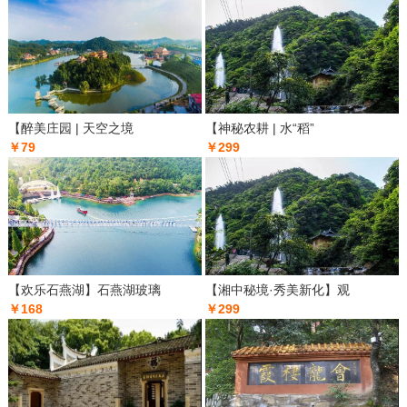
【醉美庄园 | 天空之境
【神秘农耕 | 水“稻”
￥79
￥299
【欢乐石燕湖】石燕湖玻璃
【湘中秘境·秀美新化】观
￥168
￥299