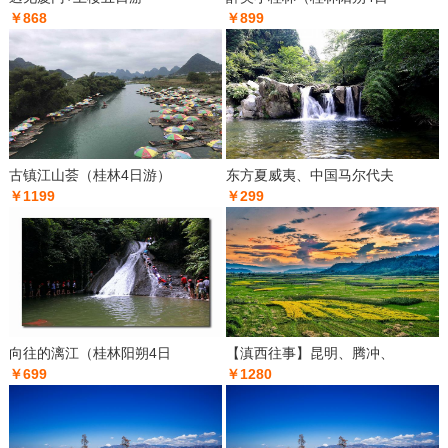
￥868
￥899
古镇江山荟（桂林4日游）
东方夏威夷、中国马尔代夫
￥1199
￥299
向往的漓江（桂林阳朔4日
【滇西往事】昆明、腾冲、
￥699
￥1280