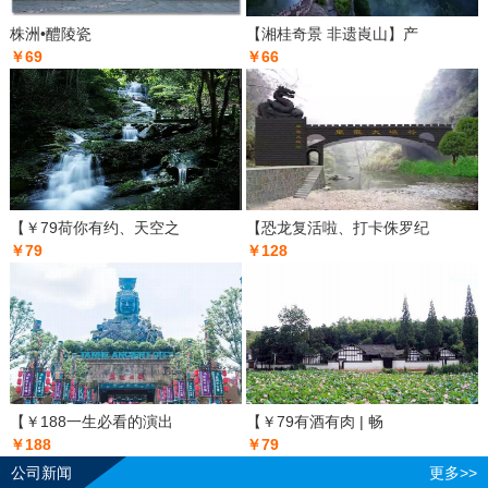
株洲•醴陵瓷
【湘桂奇景 非遗崀山】产
￥69
￥66
【￥79荷你有约、天空之
【恐龙复活啦、打卡侏罗纪
￥79
￥128
【￥188一生必看的演出
【￥79有酒有肉 | 畅
￥188
￥79
公司新闻
更多>>