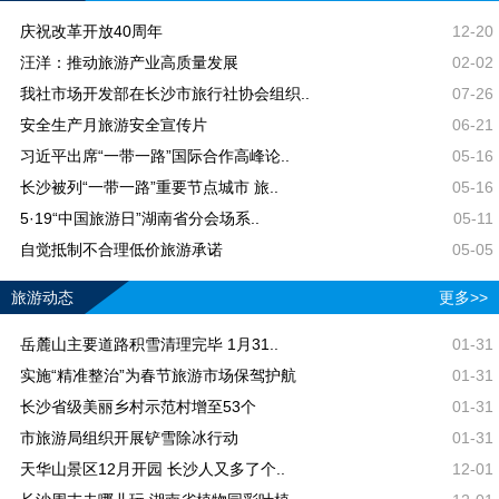
庆祝改革开放40周年
12-20
汪洋：推动旅游产业高质量发展
02-02
我社市场开发部在长沙市旅行社协会组织..
07-26
安全生产月旅游安全宣传片
06-21
习近平出席“一带一路”国际合作高峰论..
05-16
长沙被列“一带一路”重要节点城市 旅..
05-16
5·19“中国旅游日”湖南省分会场系..
05-11
自觉抵制不合理低价旅游承诺
05-05
旅游动态
更多>>
岳麓山主要道路积雪清理完毕 1月31..
01-31
实施“精准整治”为春节旅游市场保驾护航
01-31
长沙省级美丽乡村示范村增至53个
01-31
市旅游局组织开展铲雪除冰行动
01-31
天华山景区12月开园 长沙人又多了个..
12-01