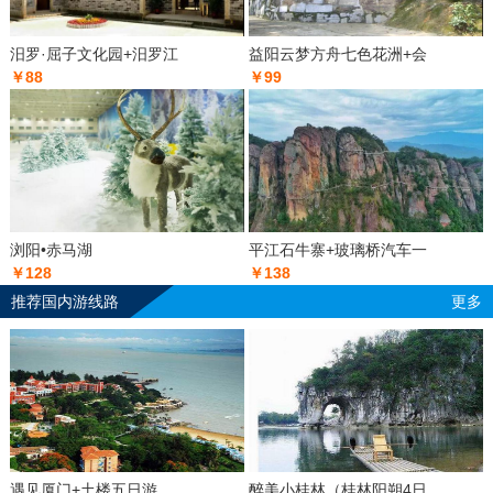
汨罗·屈子文化园+汨罗江
益阳云梦方舟七色花洲+会
￥88
￥99
浏阳•赤马湖
平江石牛寨+玻璃桥汽车一
￥128
￥138
推荐国内游线路
更多
遇见厦门+土楼五日游
醉美小桂林（桂林阳朔4日