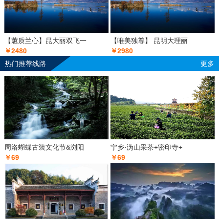
【蕙质兰心】昆大丽双飞一
【唯美独尊】 昆明大理丽
￥2480
￥2980
热门推荐线路
更多
周洛蝴蝶古装文化节&浏阳
宁乡·沩山采茶+密印寺+
￥69
￥69