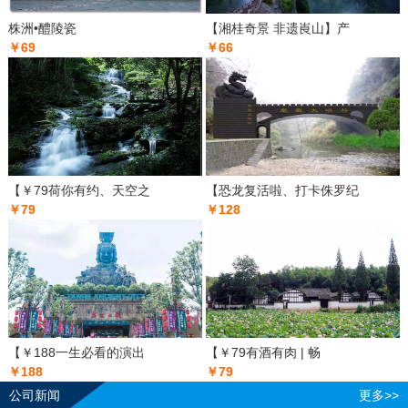
株洲•醴陵瓷
【湘桂奇景 非遗崀山】产
￥69
￥66
【￥79荷你有约、天空之
【恐龙复活啦、打卡侏罗纪
￥79
￥128
【￥188一生必看的演出
【￥79有酒有肉 | 畅
￥188
￥79
公司新闻
更多>>