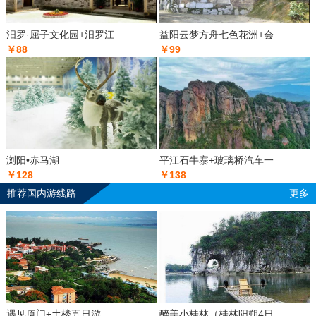
汨罗·屈子文化园+汨罗江
益阳云梦方舟七色花洲+会
￥88
￥99
浏阳•赤马湖
平江石牛寨+玻璃桥汽车一
￥128
￥138
推荐国内游线路
更多
遇见厦门+土楼五日游
醉美小桂林（桂林阳朔4日