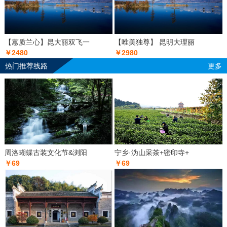
【蕙质兰心】昆大丽双飞一
【唯美独尊】 昆明大理丽
￥2480
￥2980
热门推荐线路
更多
周洛蝴蝶古装文化节&浏阳
宁乡·沩山采茶+密印寺+
￥69
￥69