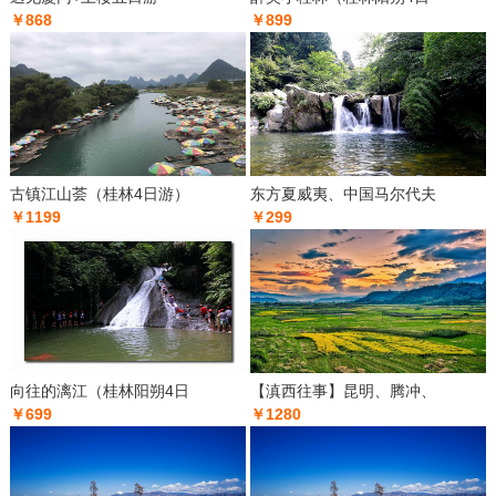
￥868
￥899
古镇江山荟（桂林4日游）
东方夏威夷、中国马尔代夫
￥1199
￥299
向往的漓江（桂林阳朔4日
【滇西往事】昆明、腾冲、
￥699
￥1280