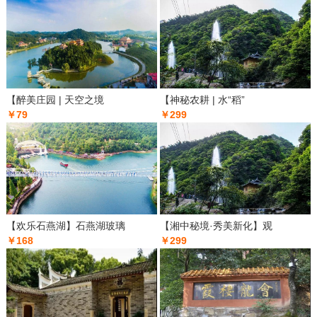
【醉美庄园 | 天空之境
【神秘农耕 | 水“稻”
￥79
￥299
【欢乐石燕湖】石燕湖玻璃
【湘中秘境·秀美新化】观
￥168
￥299