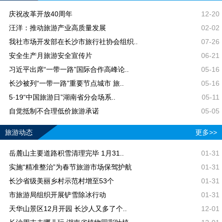
庆祝改革开放40周年
12-20
汪洋：推动旅游产业高质量发展
02-02
我社市场开发部在长沙市旅行社协会组织..
07-26
安全生产月旅游安全宣传片
06-21
习近平出席“一带一路”国际合作高峰论..
05-16
长沙被列“一带一路”重要节点城市 旅..
05-16
5·19“中国旅游日”湖南省分会场系..
05-11
自觉抵制不合理低价旅游承诺
05-05
旅游动态
更多>>
岳麓山主要道路积雪清理完毕 1月31..
01-31
实施“精准整治”为春节旅游市场保驾护航
01-31
长沙省级美丽乡村示范村增至53个
01-31
市旅游局组织开展铲雪除冰行动
01-31
天华山景区12月开园 长沙人又多了个..
12-01