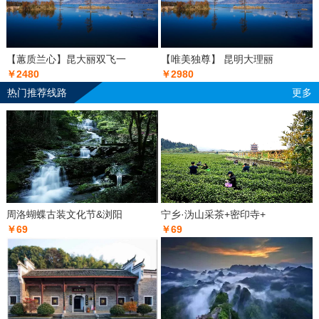
【蕙质兰心】昆大丽双飞一
【唯美独尊】 昆明大理丽
￥2480
￥2980
热门推荐线路
更多
周洛蝴蝶古装文化节&浏阳
宁乡·沩山采茶+密印寺+
￥69
￥69