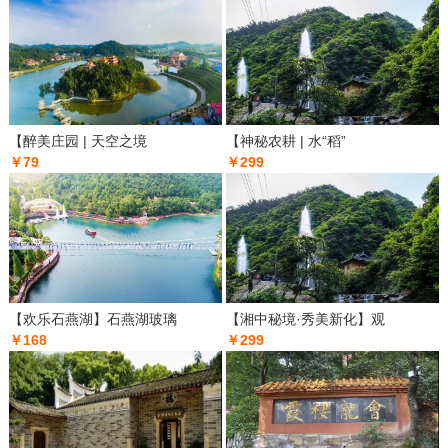
【醉美庄园 | 天空之境
【神秘农耕 | 水“稻”
￥79
￥299
【欢乐石燕湖】石燕湖玻璃
【湘中秘境·秀美新化】观
￥168
￥299