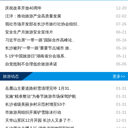
庆祝改革开放40周年
12-20
汪洋：推动旅游产业高质量发展
02-02
我社市场开发部在长沙市旅行社协会组织..
07-26
安全生产月旅游安全宣传片
06-21
习近平出席“一带一路”国际合作高峰论..
05-16
长沙被列“一带一路”重要节点城市 旅..
05-16
5·19“中国旅游日”湖南省分会场系..
05-11
自觉抵制不合理低价旅游承诺
05-05
旅游动态
更多>>
岳麓山主要道路积雪清理完毕 1月31..
01-31
实施“精准整治”为春节旅游市场保驾护航
01-31
长沙省级美丽乡村示范村增至53个
01-31
市旅游局组织开展铲雪除冰行动
01-31
天华山景区12月开园 长沙人又多了个..
12-01