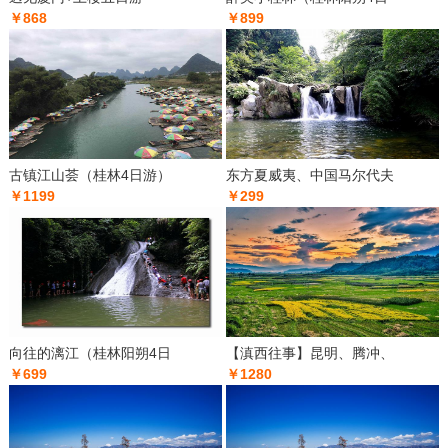
￥868
￥899
古镇江山荟（桂林4日游）
东方夏威夷、中国马尔代夫
￥1199
￥299
向往的漓江（桂林阳朔4日
【滇西往事】昆明、腾冲、
￥699
￥1280