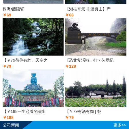
株洲•醴陵瓷
【湘桂奇景 非遗崀山】产
￥69
￥66
【￥79荷你有约、天空之
【恐龙复活啦、打卡侏罗纪
￥79
￥128
【￥188一生必看的演出
【￥79有酒有肉 | 畅
￥188
￥79
公司新闻
更多>>