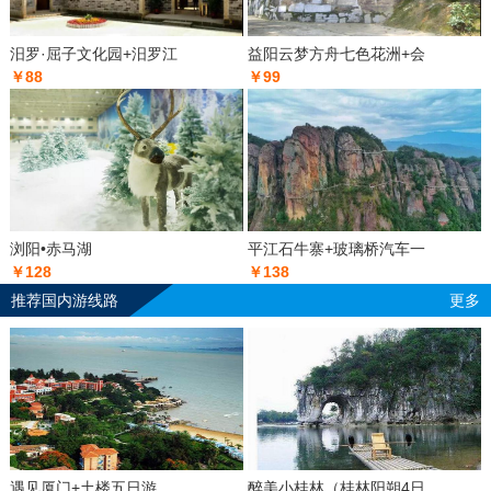
汨罗·屈子文化园+汨罗江
益阳云梦方舟七色花洲+会
￥88
￥99
浏阳•赤马湖
平江石牛寨+玻璃桥汽车一
￥128
￥138
推荐国内游线路
更多
遇见厦门+土楼五日游
醉美小桂林（桂林阳朔4日