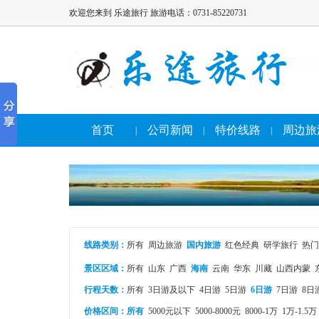
欢迎您来到 乐途旅行 旅游电话：0731-85220731
首页
公司新闻
特价线路
周边旅
|
|
|
线路类别
：
所有
周边旅游
国内旅游
红色经典
研学旅行
热门
景区区域：
所有
山东
广西
海南
云南
华东
川藏
山西内蒙
行程天数：
所有
3日游及以下
4日游
5日游
6日游
7日游
8日
价格区间：
所有
5000元以下
5000-8000元
8000-1万
1万-1.5万