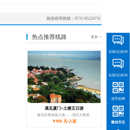
旅游咨询热线：0731-85220731
热点推荐线路
更多>>
在线QQ咨询
在线QQ咨询
进手机网
遇见厦门+土楼五日游
最近距离体验大海——演武大桥观..
￥868 元/人起
微信关注