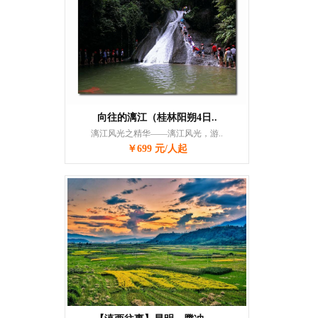
向往的漓江（桂林阳朔4日..
漓江风光之精华——漓江风光，游..
￥699 元/人起