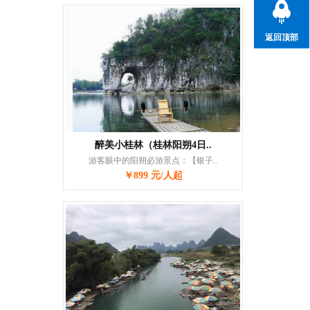
返回顶部
醉美小桂林（桂林阳朔4日..
游客眼中的阳朔必游景点：【银子..
￥899 元/人起