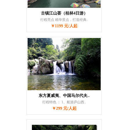
古镇江山荟（桂林4日游）
行程亮点 精华景点，打造经典..
￥1199 元/人起
东方夏威夷、中国马尔代夫..
行程特色 ： 1、船游庐山西..
￥299 元/人起