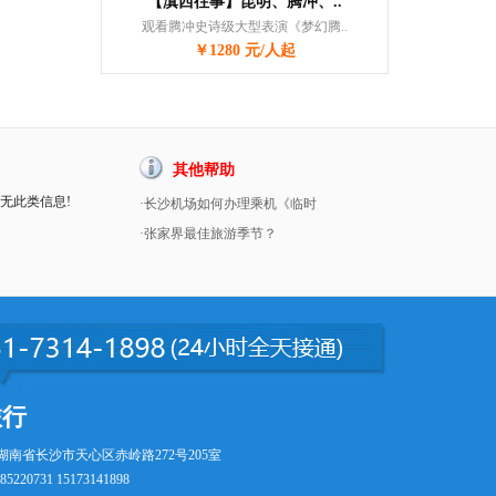
【滇西往事】昆明、腾冲、..
观看腾冲史诗级大型表演《梦幻腾..
￥1280 元/人起
其他帮助
暂无此类信息!
·长沙机场如何办理乘机《临时
·张家界最佳旅游季节？
旅行
湖南省长沙市天心区赤岭路272号205室
5220731 15173141898