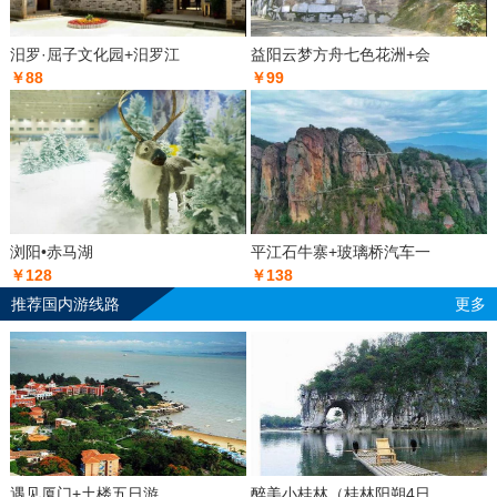
汨罗·屈子文化园+汨罗江
益阳云梦方舟七色花洲+会
￥88
￥99
浏阳•赤马湖
平江石牛寨+玻璃桥汽车一
￥128
￥138
推荐国内游线路
更多
遇见厦门+土楼五日游
醉美小桂林（桂林阳朔4日