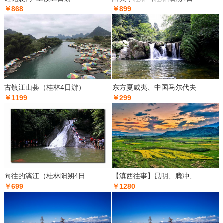
￥868
￥899
古镇江山荟（桂林4日游）
东方夏威夷、中国马尔代夫
￥1199
￥299
向往的漓江（桂林阳朔4日
【滇西往事】昆明、腾冲、
￥699
￥1280