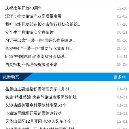
庆祝改革开放40周年
12-20
汪洋：推动旅游产业高质量发展
02-02
我社市场开发部在长沙市旅行社协会组织..
07-26
安全生产月旅游安全宣传片
06-21
习近平出席“一带一路”国际合作高峰论..
05-16
长沙被列“一带一路”重要节点城市 旅..
05-16
5·19“中国旅游日”湖南省分会场系..
05-11
自觉抵制不合理低价旅游承诺
05-05
旅游动态
更多>>
岳麓山主要道路积雪清理完毕 1月31..
01-31
实施“精准整治”为春节旅游市场保驾护航
01-31
长沙省级美丽乡村示范村增至53个
01-31
市旅游局组织开展铲雪除冰行动
01-31
天华山景区12月开园 长沙人又多了个..
12-01