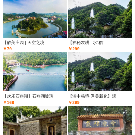
【醉美庄园 | 天空之境
【神秘农耕 | 水“稻”
￥79
￥299
【欢乐石燕湖】石燕湖玻璃
【湘中秘境·秀美新化】观
￥168
￥299