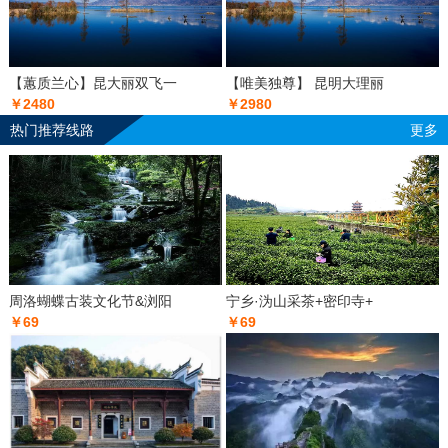
【蕙质兰心】昆大丽双飞一
【唯美独尊】 昆明大理丽
￥2480
￥2980
热门推荐线路
更多
周洛蝴蝶古装文化节&浏阳
宁乡·沩山采茶+密印寺+
￥69
￥69