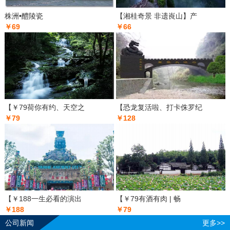
株洲•醴陵瓷
【湘桂奇景 非遗崀山】产
￥69
￥66
【￥79荷你有约、天空之
【恐龙复活啦、打卡侏罗纪
￥79
￥128
【￥188一生必看的演出
【￥79有酒有肉 | 畅
￥188
￥79
公司新闻
更多>>