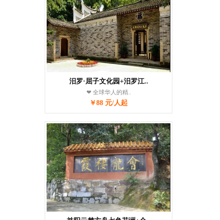
汨罗·屈子文化园+汨罗江..
❤ 全球华人的精..
￥88 元/人起