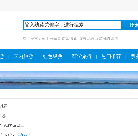
热门搜索：
三亚
张家界
南岳
崀山
海南
武夷山
鼓浪屿
海南
游
国内旅游
红色经典
研学旅行
热门推荐
票
|
|
|
|
|
推荐
日游
游
9日游及以上
1.5万-2万
2万以上