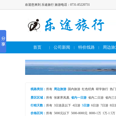
欢迎您来到 乐途旅行 旅游电话：0731-85220731
首页
公司新闻
特价线路
周边旅
|
|
|
线路类别
：
所有
周边旅游
国内旅游
红色经典
研学旅行
热门
景区区域：
所有
张家界凤凰
省内一日游
省内二日游
省内三
行程天数：
所有
3日游及以下
4日游
5日游
6日游
7日游
8日
价格区间：
所有
5000元以下
5000-8000元
8000-1万
1万-1.5万