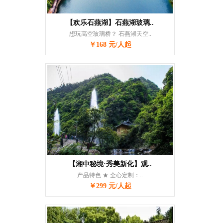
【欢乐石燕湖】石燕湖玻璃..
想玩高空玻璃桥？ 石燕湖天空..
￥168 元/人起
【湘中秘境·秀美新化】观..
产品特色 ★ 全心定制：..
￥299 元/人起