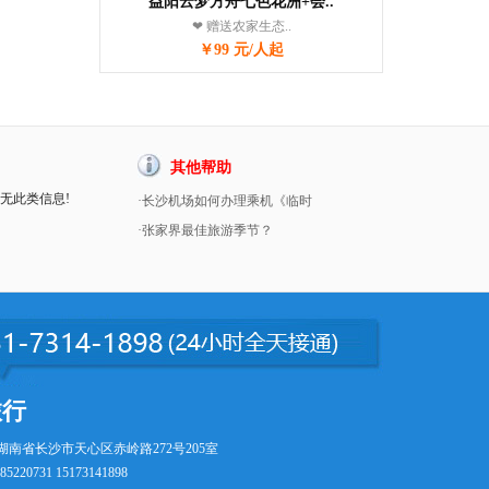
益阳云梦方舟七色花洲+会..
❤ 赠送农家生态..
￥99 元/人起
其他帮助
暂无此类信息!
·长沙机场如何办理乘机《临时
·张家界最佳旅游季节？
旅行
湖南省长沙市天心区赤岭路272号205室
5220731 15173141898