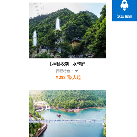
返回顶部
【神秘农耕 | 水“稻”..
行程特色： ❤..
￥299 元/人起