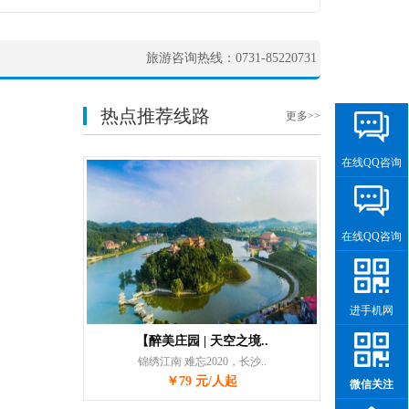
旅游咨询热线：0731-85220731
热点推荐线路
更多>>
在线QQ咨询
在线QQ咨询
进手机网
【醉美庄园 | 天空之境..
锦绣江南 难忘2020，长沙..
￥79 元/人起
微信关注