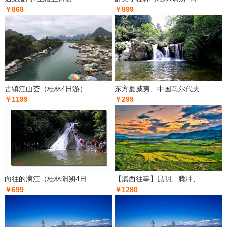
￥868
￥899
古镇江山荟（桂林4日游）
东方夏威夷、中国马尔代夫
￥1199
￥299
向往的漓江（桂林阳朔4日
【滇西往事】昆明、腾冲、
￥699
￥1280