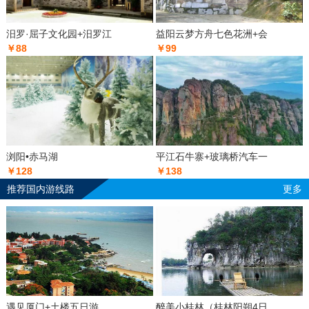
汨罗·屈子文化园+汨罗江
益阳云梦方舟七色花洲+会
￥88
￥99
浏阳•赤马湖
平江石牛寨+玻璃桥汽车一
￥128
￥138
推荐国内游线路
更多
遇见厦门+土楼五日游
醉美小桂林（桂林阳朔4日