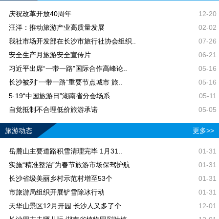
庆祝改革开放40周年
12-20
汪洋：推动旅游产业高质量发展
02-02
我社市场开发部在长沙市旅行社协会组织..
07-26
安全生产月旅游安全宣传片
06-21
习近平出席“一带一路”国际合作高峰论..
05-16
长沙被列“一带一路”重要节点城市 旅..
05-16
5·19“中国旅游日”湖南省分会场系..
05-11
自觉抵制不合理低价旅游承诺
05-05
旅游动态
更多>>
岳麓山主要道路积雪清理完毕 1月31..
01-31
实施“精准整治”为春节旅游市场保驾护航
01-31
长沙省级美丽乡村示范村增至53个
01-31
市旅游局组织开展铲雪除冰行动
01-31
天华山景区12月开园 长沙人又多了个..
12-01