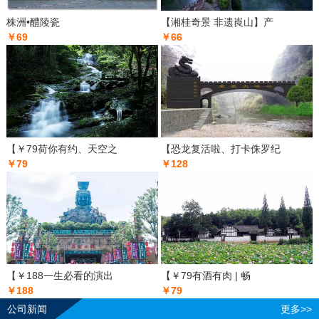
株洲•醴陵瓷
【湘桂奇景 非遗崀山】产
￥69
￥66
【￥79荷你有约、天空之
【恐龙复活啦、打卡侏罗纪
￥79
￥128
【￥188一生必看的演出
【￥79有酒有肉 | 畅
￥188
￥79
公司新闻
更多>>