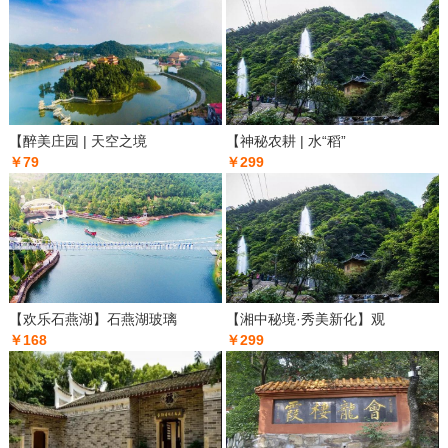
【醉美庄园 | 天空之境
【神秘农耕 | 水“稻”
￥79
￥299
【欢乐石燕湖】石燕湖玻璃
【湘中秘境·秀美新化】观
￥168
￥299