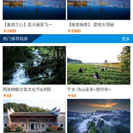
【蕙质兰心】昆大丽双飞一
【唯美独尊】 昆明大理丽
￥2480
￥2980
热门推荐线路
更多
周洛蝴蝶古装文化节&浏阳
宁乡·沩山采茶+密印寺+
￥69
￥69