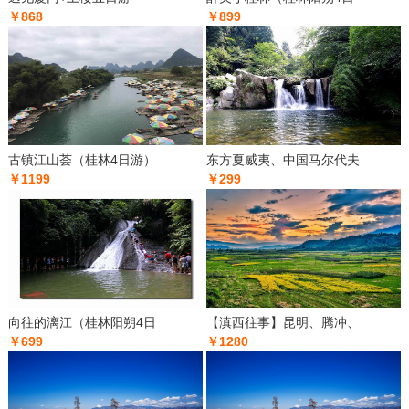
￥868
￥899
古镇江山荟（桂林4日游）
东方夏威夷、中国马尔代夫
￥1199
￥299
向往的漓江（桂林阳朔4日
【滇西往事】昆明、腾冲、
￥699
￥1280