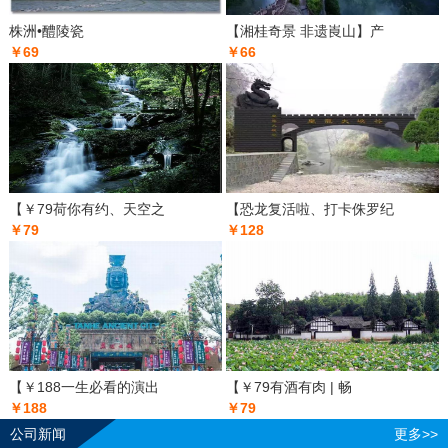
株洲•醴陵瓷
【湘桂奇景 非遗崀山】产
￥69
￥66
【￥79荷你有约、天空之
【恐龙复活啦、打卡侏罗纪
￥79
￥128
【￥188一生必看的演出
【￥79有酒有肉 | 畅
￥188
￥79
公司新闻
更多>>