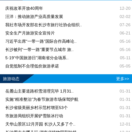
庆祝改革开放40周年
12-20
汪洋：推动旅游产业高质量发展
02-02
我社市场开发部在长沙市旅行社协会组织..
07-26
安全生产月旅游安全宣传片
06-21
习近平出席“一带一路”国际合作高峰论..
05-16
长沙被列“一带一路”重要节点城市 旅..
05-16
5·19“中国旅游日”湖南省分会场系..
05-11
自觉抵制不合理低价旅游承诺
05-05
旅游动态
更多>>
岳麓山主要道路积雪清理完毕 1月31..
01-31
实施“精准整治”为春节旅游市场保驾护航
01-31
长沙省级美丽乡村示范村增至53个
01-31
市旅游局组织开展铲雪除冰行动
01-31
天华山景区12月开园 长沙人又多了个..
12-01