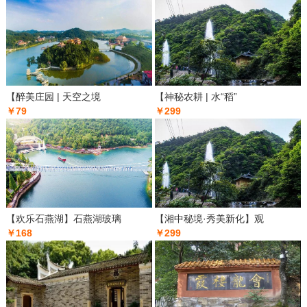
【醉美庄园 | 天空之境
【神秘农耕 | 水“稻”
￥79
￥299
【欢乐石燕湖】石燕湖玻璃
【湘中秘境·秀美新化】观
￥168
￥299