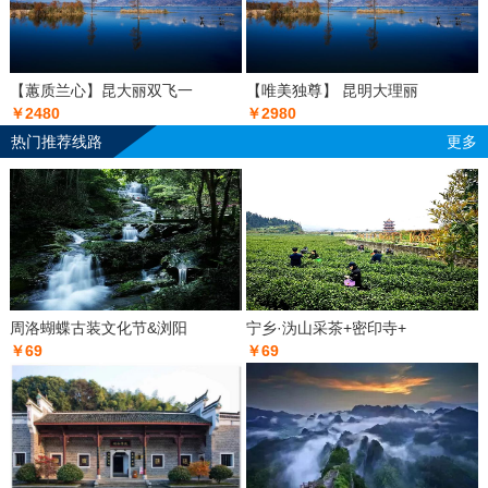
【蕙质兰心】昆大丽双飞一
【唯美独尊】 昆明大理丽
￥2480
￥2980
热门推荐线路
更多
周洛蝴蝶古装文化节&浏阳
宁乡·沩山采茶+密印寺+
￥69
￥69