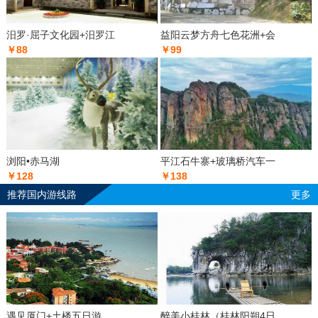
汨罗·屈子文化园+汨罗江
益阳云梦方舟七色花洲+会
￥88
￥99
浏阳•赤马湖
平江石牛寨+玻璃桥汽车一
￥128
￥138
推荐国内游线路
更多
遇见厦门+土楼五日游
醉美小桂林（桂林阳朔4日