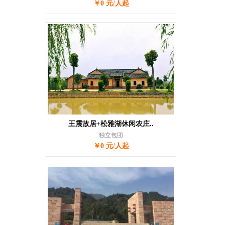
￥0 元/人起
王震故居+松雅湖休闲农庄..
独立包团
￥0 元/人起