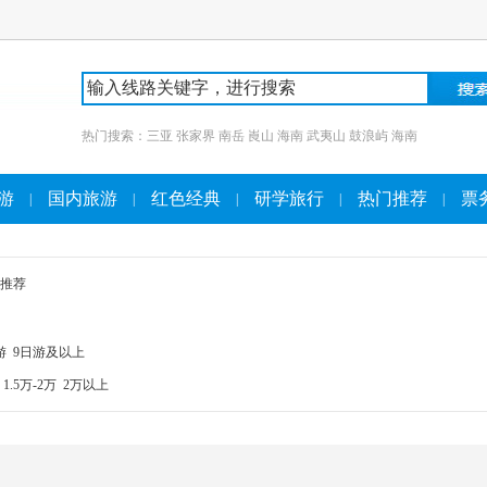
热门搜索：
三亚
张家界
南岳
崀山
海南
武夷山
鼓浪屿
海南
游
国内旅游
红色经典
研学旅行
热门推荐
票
|
|
|
|
|
推荐
游
9日游及以上
1.5万-2万
2万以上