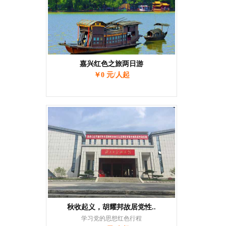
嘉兴红色之旅两日游
￥0 元/人起
秋收起义，胡耀邦故居党性..
学习党的思想红色行程