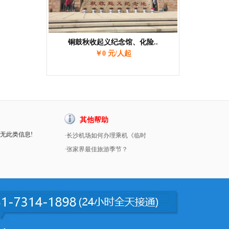
铜鼓秋收起义纪念馆、化险..
￥0 元/人起
其他帮助
暂无此类信息!
·长沙机场如何办理乘机《临时
·张家界最佳旅游季节？