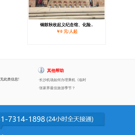
铜鼓秋收起义纪念馆、化险..
￥0 元/人起
其他帮助
暂无此类信息!
·长沙机场如何办理乘机《临时
·张家界最佳旅游季节？