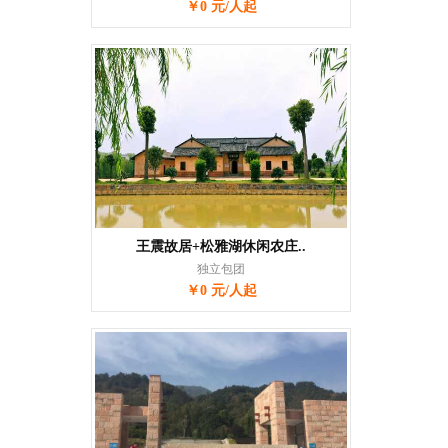
￥0 元/人起
王震故居+松雅湖休闲农庄..
独立包团
￥0 元/人起