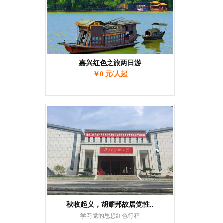
嘉兴红色之旅两日游
￥0 元/人起
秋收起义，胡耀邦故居党性..
学习党的思想红色行程