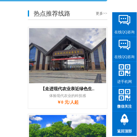
热点推荐线路
更多>>
在线QQ咨询
在线QQ咨询
进手机网
【走进现代农业亲近绿色生..
体验现代农业的科技感
￥0 元/人起
微信关注
返回顶部