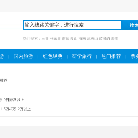
热门搜索：
三亚
张家界
南岳
崀山
海南
武夷山
鼓浪屿
海南
游
国内旅游
红色经典
研学旅行
热门推荐
票
|
|
|
|
|
推荐
游
9日游及以上
1.5万-2万
2万以上