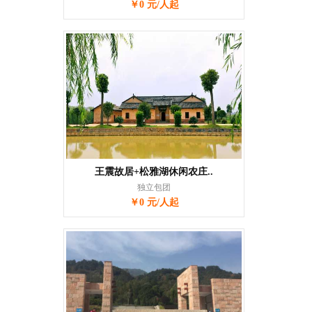
￥0 元/人起
王震故居+松雅湖休闲农庄..
独立包团
￥0 元/人起