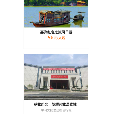
嘉兴红色之旅两日游
￥0 元/人起
秋收起义，胡耀邦故居党性..
学习党的思想红色行程