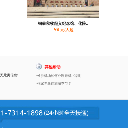
铜鼓秋收起义纪念馆、化险..
￥0 元/人起
其他帮助
暂无此类信息!
·长沙机场如何办理乘机《临时
·张家界最佳旅游季节？