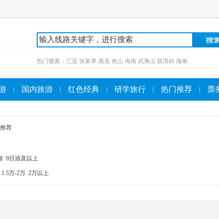
热门搜索：
三亚
张家界
南岳
崀山
海南
武夷山
鼓浪屿
海南
游
国内旅游
红色经典
研学旅行
热门推荐
票
|
|
|
|
|
推荐
游
9日游及以上
1.5万-2万
2万以上