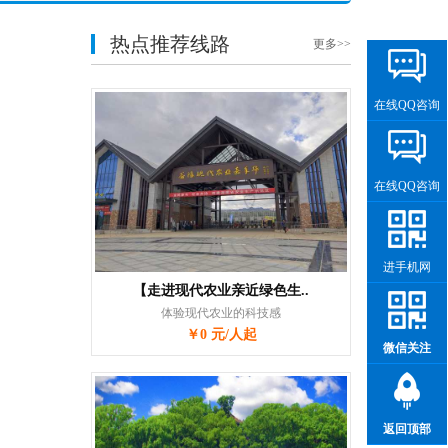
热点推荐线路
更多>>
在线QQ咨询
在线QQ咨询
进手机网
【走进现代农业亲近绿色生..
体验现代农业的科技感
￥0 元/人起
微信关注
返回顶部