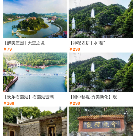
【醉美庄园 | 天空之境
【神秘农耕 | 水“稻”
￥79
￥299
【欢乐石燕湖】石燕湖玻璃
【湘中秘境·秀美新化】观
￥168
￥299