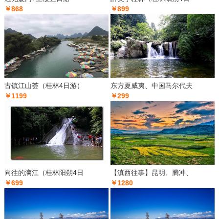
￥868
￥899
古镇江山荟（桂林4日游）
东方夏威夷、中国马尔代夫
￥1199
￥299
向往的漓江（桂林阳朔4日
【滇西往事】昆明、腾冲、
￥699
￥1280