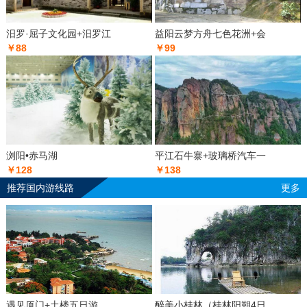
汨罗·屈子文化园+汨罗江
益阳云梦方舟七色花洲+会
￥88
￥99
浏阳•赤马湖
平江石牛寨+玻璃桥汽车一
￥128
￥138
推荐国内游线路
更多
遇见厦门+土楼五日游
醉美小桂林（桂林阳朔4日