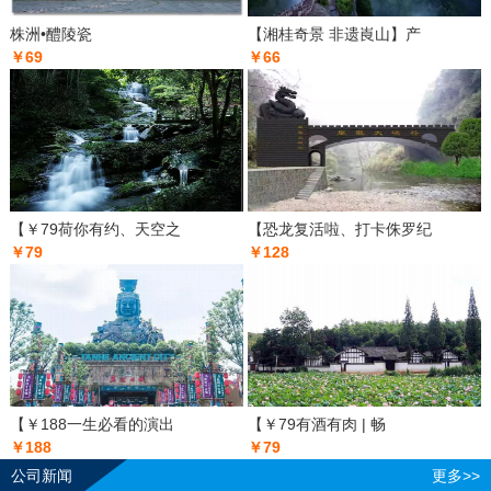
株洲•醴陵瓷
【湘桂奇景 非遗崀山】产
￥69
￥66
【￥79荷你有约、天空之
【恐龙复活啦、打卡侏罗纪
￥79
￥128
【￥188一生必看的演出
【￥79有酒有肉 | 畅
￥188
￥79
公司新闻
更多>>