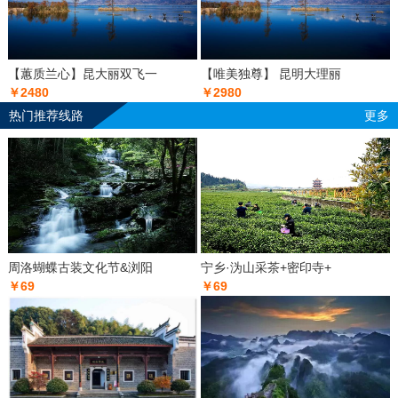
【蕙质兰心】昆大丽双飞一
【唯美独尊】 昆明大理丽
￥2480
￥2980
热门推荐线路
更多
周洛蝴蝶古装文化节&浏阳
宁乡·沩山采茶+密印寺+
￥69
￥69