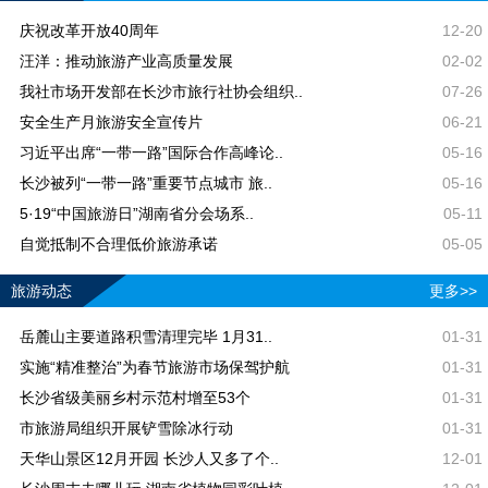
庆祝改革开放40周年
12-20
汪洋：推动旅游产业高质量发展
02-02
我社市场开发部在长沙市旅行社协会组织..
07-26
安全生产月旅游安全宣传片
06-21
习近平出席“一带一路”国际合作高峰论..
05-16
长沙被列“一带一路”重要节点城市 旅..
05-16
5·19“中国旅游日”湖南省分会场系..
05-11
自觉抵制不合理低价旅游承诺
05-05
旅游动态
更多>>
岳麓山主要道路积雪清理完毕 1月31..
01-31
实施“精准整治”为春节旅游市场保驾护航
01-31
长沙省级美丽乡村示范村增至53个
01-31
市旅游局组织开展铲雪除冰行动
01-31
天华山景区12月开园 长沙人又多了个..
12-01