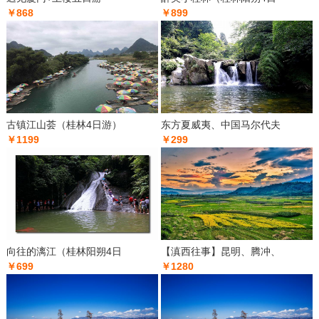
￥868
￥899
古镇江山荟（桂林4日游）
东方夏威夷、中国马尔代夫
￥1199
￥299
向往的漓江（桂林阳朔4日
【滇西往事】昆明、腾冲、
￥699
￥1280