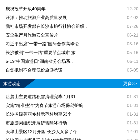
庆祝改革开放40周年
12-20
汪洋：推动旅游产业高质量发展
02-02
我社市场开发部在长沙市旅行社协会组织..
07-26
安全生产月旅游安全宣传片
06-21
习近平出席“一带一路”国际合作高峰论..
05-16
长沙被列“一带一路”重要节点城市 旅..
05-16
5·19“中国旅游日”湖南省分会场系..
05-11
自觉抵制不合理低价旅游承诺
05-05
旅游动态
更多>>
岳麓山主要道路积雪清理完毕 1月31..
01-31
实施“精准整治”为春节旅游市场保驾护航
01-31
长沙省级美丽乡村示范村增至53个
01-31
市旅游局组织开展铲雪除冰行动
01-31
天华山景区12月开园 长沙人又多了个..
12-01