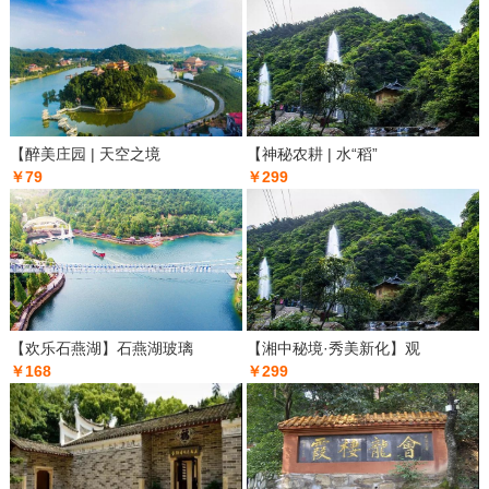
【醉美庄园 | 天空之境
【神秘农耕 | 水“稻”
￥79
￥299
【欢乐石燕湖】石燕湖玻璃
【湘中秘境·秀美新化】观
￥168
￥299