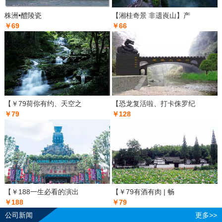
株洲•醴陵瓷
【湘桂奇景 非遗崀山】产
￥69
￥66
【￥79荷你有约、天空之
【恐龙复活啦、打卡侏罗纪
￥79
￥128
【￥188一生必看的演出
【￥79有酒有肉 | 畅
￥188
￥79
公司新闻
更多>>