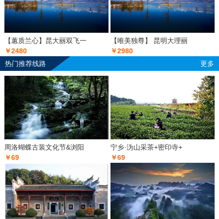
【蕙质兰心】昆大丽双飞一
【唯美独尊】 昆明大理丽
￥2480
￥2980
热门推荐线路
更多
周洛蝴蝶古装文化节&浏阳
宁乡·沩山采茶+密印寺+
￥69
￥69