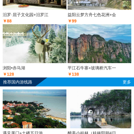
汨罗·屈子文化园+汨罗江
益阳云梦方舟七色花洲+会
￥88
￥99
浏阳•赤马湖
平江石牛寨+玻璃桥汽车一
￥128
￥138
推荐国内游线路
更多
遇见厦门+土楼五日游
醉美小桂林（桂林阳朔4日