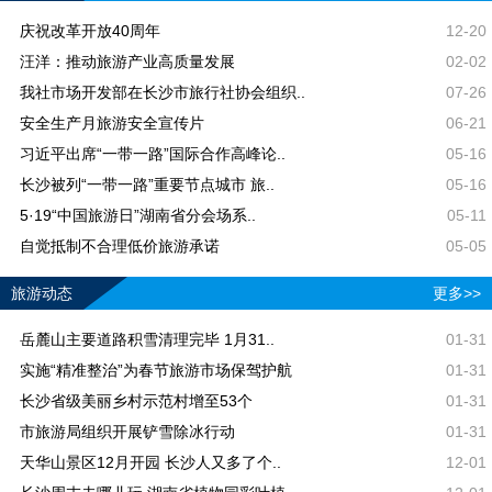
庆祝改革开放40周年
12-20
汪洋：推动旅游产业高质量发展
02-02
我社市场开发部在长沙市旅行社协会组织..
07-26
安全生产月旅游安全宣传片
06-21
习近平出席“一带一路”国际合作高峰论..
05-16
长沙被列“一带一路”重要节点城市 旅..
05-16
5·19“中国旅游日”湖南省分会场系..
05-11
自觉抵制不合理低价旅游承诺
05-05
旅游动态
更多>>
岳麓山主要道路积雪清理完毕 1月31..
01-31
实施“精准整治”为春节旅游市场保驾护航
01-31
长沙省级美丽乡村示范村增至53个
01-31
市旅游局组织开展铲雪除冰行动
01-31
天华山景区12月开园 长沙人又多了个..
12-01