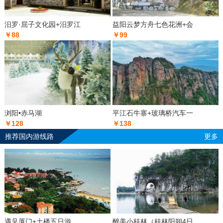
汨罗·屈子文化园+汨罗江
益阳云梦方舟七色花洲+会
￥88
￥99
浏阳•赤马湖
平江石牛寨+玻璃桥汽车一
￥128
￥138
推荐国内游线路
更多
遇见厦门+土楼五日游
醉美小桂林（桂林阳朔4日