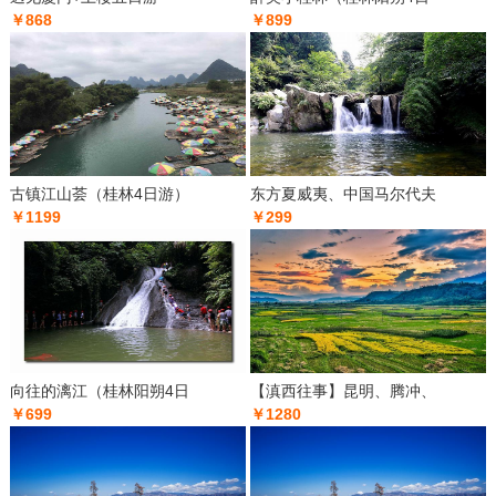
￥868
￥899
古镇江山荟（桂林4日游）
东方夏威夷、中国马尔代夫
￥1199
￥299
向往的漓江（桂林阳朔4日
【滇西往事】昆明、腾冲、
￥699
￥1280