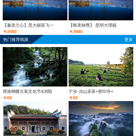
【蕙质兰心】昆大丽双飞一
【唯美独尊】 昆明大理丽
￥2480
￥2980
热门推荐线路
更多
周洛蝴蝶古装文化节&浏阳
宁乡·沩山采茶+密印寺+
￥69
￥69