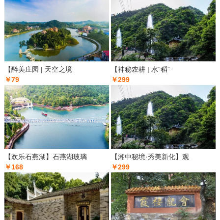
【醉美庄园 | 天空之境
【神秘农耕 | 水“稻”
￥79
￥299
【欢乐石燕湖】石燕湖玻璃
【湘中秘境·秀美新化】观
￥168
￥299