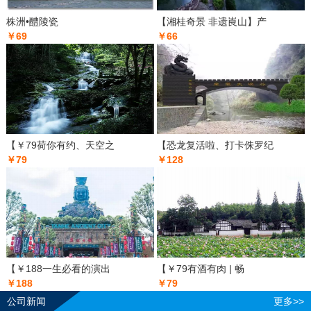
株洲•醴陵瓷
【湘桂奇景 非遗崀山】产
￥69
￥66
【￥79荷你有约、天空之
【恐龙复活啦、打卡侏罗纪
￥79
￥128
【￥188一生必看的演出
【￥79有酒有肉 | 畅
￥188
￥79
公司新闻
更多>>