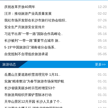
庆祝改革开放40周年
12-20
汪洋：推动旅游产业高质量发展
02-02
我社市场开发部在长沙市旅行社协会组织..
07-26
安全生产月旅游安全宣传片
06-21
习近平出席“一带一路”国际合作高峰论..
05-16
长沙被列“一带一路”重要节点城市 旅..
05-16
5·19“中国旅游日”湖南省分会场系..
05-11
自觉抵制不合理低价旅游承诺
05-05
旅游动态
更多>>
岳麓山主要道路积雪清理完毕 1月31..
01-31
实施“精准整治”为春节旅游市场保驾护航
01-31
长沙省级美丽乡村示范村增至53个
01-31
市旅游局组织开展铲雪除冰行动
01-31
天华山景区12月开园 长沙人又多了个..
12-01