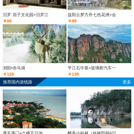
汨罗·屈子文化园+汨罗江
益阳云梦方舟七色花洲+会
￥88
￥99
浏阳•赤马湖
平江石牛寨+玻璃桥汽车一
￥128
￥138
推荐国内游线路
更多
遇见厦门+土楼五日游
醉美小桂林（桂林阳朔4日