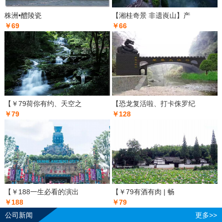
株洲•醴陵瓷
【湘桂奇景 非遗崀山】产
￥69
￥66
【￥79荷你有约、天空之
【恐龙复活啦、打卡侏罗纪
￥79
￥128
【￥188一生必看的演出
【￥79有酒有肉 | 畅
￥188
￥79
公司新闻
更多>>