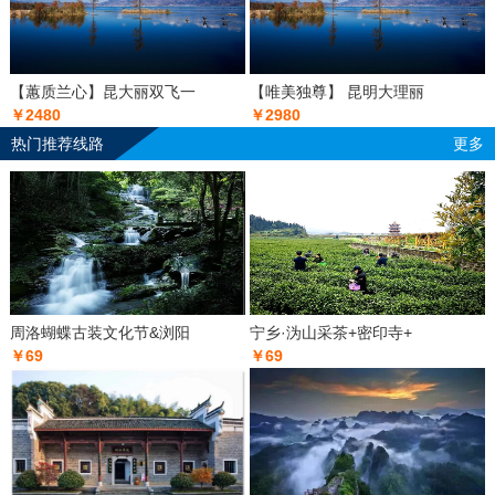
【蕙质兰心】昆大丽双飞一
【唯美独尊】 昆明大理丽
￥2480
￥2980
热门推荐线路
更多
周洛蝴蝶古装文化节&浏阳
宁乡·沩山采茶+密印寺+
￥69
￥69