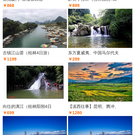
￥868
￥899
古镇江山荟（桂林4日游）
东方夏威夷、中国马尔代夫
￥1199
￥299
向往的漓江（桂林阳朔4日
【滇西往事】昆明、腾冲、
￥699
￥1280