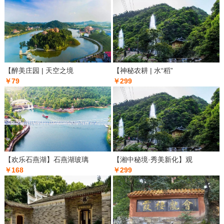
【醉美庄园 | 天空之境
【神秘农耕 | 水“稻”
￥79
￥299
【欢乐石燕湖】石燕湖玻璃
【湘中秘境·秀美新化】观
￥168
￥299