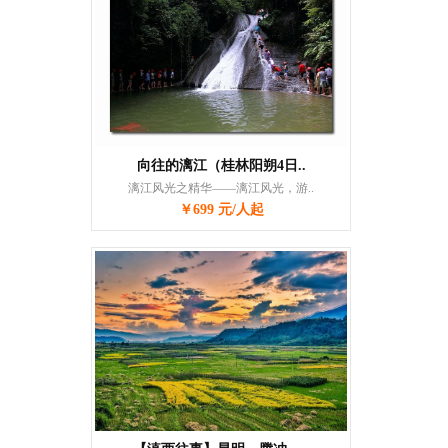
向往的漓江（桂林阳朔4日..
漓江风光之精华——漓江风光，游..
￥699 元/人起