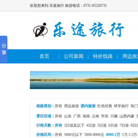
欢迎您来到 乐途旅行 旅游电话：0731-85220731
首页
公司新闻
特价线路
周边旅
|
|
|
线路类别
：
所有
周边旅游
国内旅游
红色经典
研学旅行
热门
景区区域：
所有
山东
广西
海南
云南
华东
川藏
山西内蒙
行程天数：
所有
3日游及以下
4日游
5日游
6日游
7日游
8日
价格区间：
所有
5000元以下
5000-8000元
8000-1万
1万-1.5万