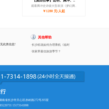
【滇西往事】昆明、腾冲、..
观看腾冲史诗级大型表演《梦幻腾..
￥1280 元/人起
其他帮助
暂无此类信息!
·长沙机场如何办理乘机《临时
·张家界最佳旅游季节？
旅行
湖南省长沙市天心区赤岭路272号205室
5220731 15173141898