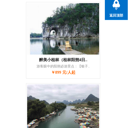
返回顶部
醉美小桂林（桂林阳朔4日..
游客眼中的阳朔必游景点：【银子..
￥899 元/人起