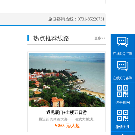
旅游咨询热线：0731-85220731
热点推荐线路
更多>>
在线QQ咨询
在线QQ咨询
进手机网
遇见厦门+土楼五日游
最近距离体验大海——演武大桥观..
￥868 元/人起
微信关注