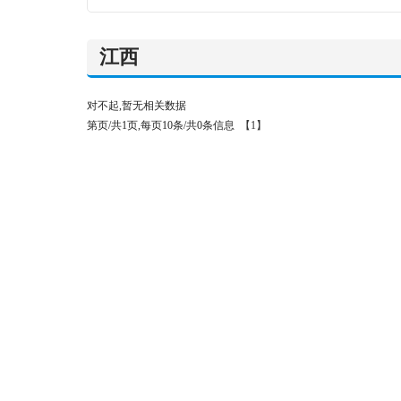
江西
对不起,暂无相关数据
第页/共1页,每页10条/共0条信息
【1】