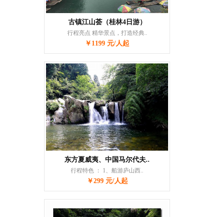
古镇江山荟（桂林4日游）
行程亮点 精华景点，打造经典..
￥1199 元/人起
东方夏威夷、中国马尔代夫..
行程特色 ： 1、船游庐山西..
￥299 元/人起