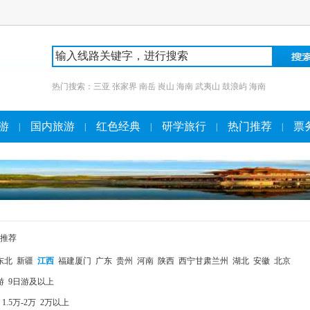
热门搜索：
三亚
张家界
南岳
崀山
海南
武夷山
鼓浪屿
海南
游
国内旅游
红色经典
研学旅行
热门推荐
票
|
|
|
|
|
推荐
东北
新疆
江西
福建厦门
广东
贵州
河南
陕西
西宁甘肃兰州
湖北
安徽
北京
游
9日游及以上
1.5万-2万
2万以上