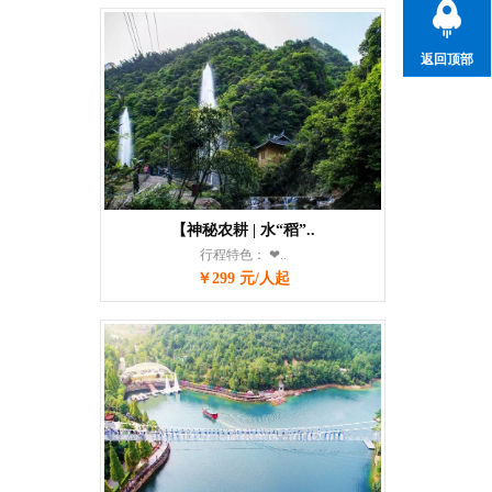
返回顶部
【神秘农耕 | 水“稻”..
行程特色： ❤..
￥299 元/人起