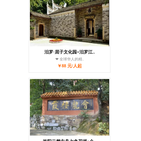
汨罗·屈子文化园+汨罗江..
❤ 全球华人的精..
￥88 元/人起