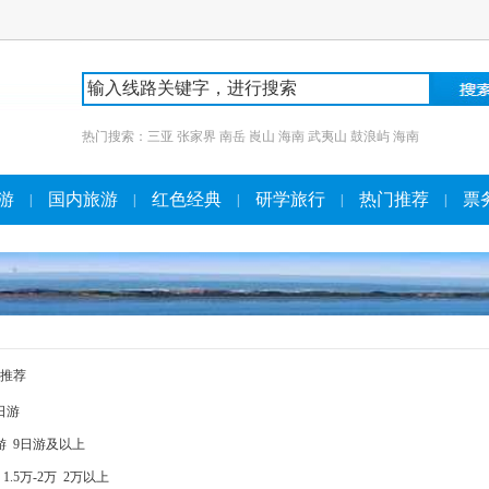
热门搜索：
三亚
张家界
南岳
崀山
海南
武夷山
鼓浪屿
海南
游
国内旅游
红色经典
研学旅行
热门推荐
票
|
|
|
|
|
推荐
日游
游
9日游及以上
1.5万-2万
2万以上