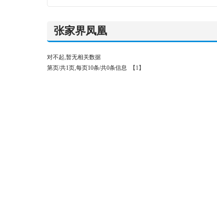
张家界凤凰
对不起,暂无相关数据
第页/共1页,每页10条/共0条信息
【1】