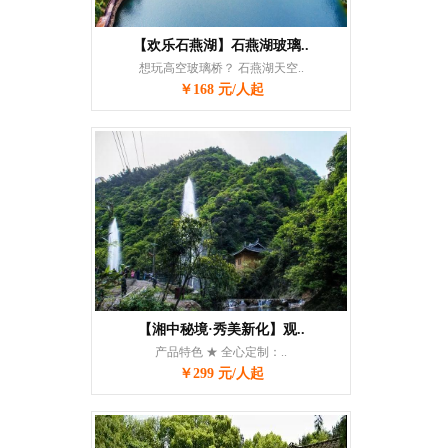
【欢乐石燕湖】石燕湖玻璃..
想玩高空玻璃桥？ 石燕湖天空..
￥168 元/人起
【湘中秘境·秀美新化】观..
产品特色 ★ 全心定制：..
￥299 元/人起