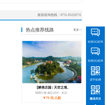
旅游咨询热线：0731-85220731
热点推荐线路
更多>>
在线QQ咨询
在线QQ咨询
进手机网
【醉美庄园 | 天空之境..
锦绣江南 难忘2020，长沙..
￥79 元/人起
微信关注