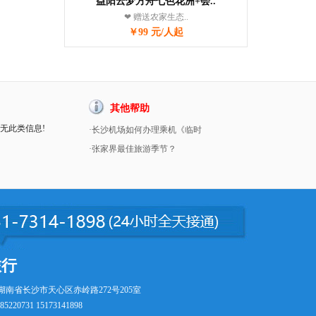
益阳云梦方舟七色花洲+会..
❤ 赠送农家生态..
￥99 元/人起
其他帮助
暂无此类信息!
·长沙机场如何办理乘机《临时
·张家界最佳旅游季节？
旅行
湖南省长沙市天心区赤岭路272号205室
5220731 15173141898