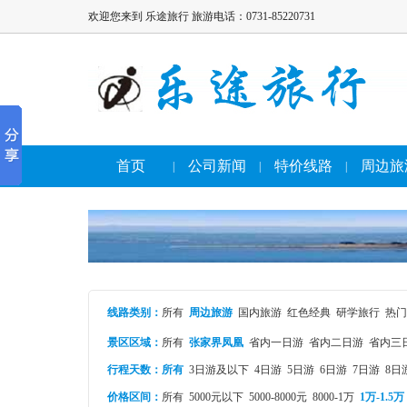
欢迎您来到 乐途旅行 旅游电话：0731-85220731
首页
公司新闻
特价线路
周边旅
|
|
|
线路类别
：
所有
周边旅游
国内旅游
红色经典
研学旅行
热门
景区区域：
所有
张家界凤凰
省内一日游
省内二日游
省内三
行程天数：
所有
3日游及以下
4日游
5日游
6日游
7日游
8日
价格区间：
所有
5000元以下
5000-8000元
8000-1万
1万-1.5万