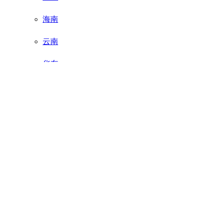
海南
云南
华东
川藏
山西内蒙
东北
新疆
江西
福建厦门