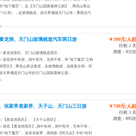
的“地下魔宫”； 赴【天门山国家森林公园】，乘高山客运
7.5公里），走玻璃栈道。游天界佛国天门山寺；乘观光汽
：
黄龙洞、天门山玻璃栈道汽车两日游
￥399元/人
行程 2 
浏览：932
：
黄龙洞景区、天门山玻璃栈道景区..
：
游览洞中有洞，洞中有河，无奇不有，有“地下魔宫”之称
洞景区】, 乘高山客运索道，走玻璃栈道，远观鬼谷洞；拜
游天界佛国天门山寺的天门山国家森林公园；
：
、张家界袁家界、天子山、天门山三日游
￥799元/人
行程 3 
浏览：895
：
【黄龙洞景区】、【天子山景区】..
：
游览【黄龙洞景区】,洞中有洞，洞中有河，无奇不有，
的“地下魔宫”； 游览袁家界，观电影【阿凡达】中的“哈利