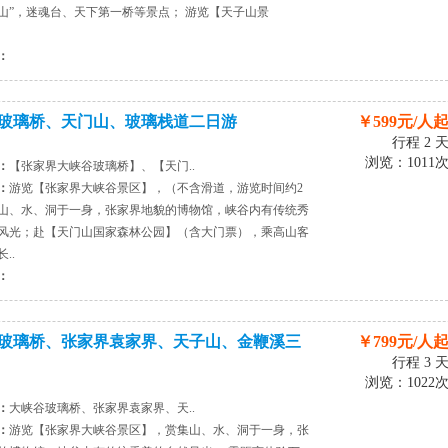
山”，迷魂台、天下第一桥等景点； 游览【天子山景
：
玻璃桥、天门山、玻璃栈道二日游
￥599元/人
行程 2 
浏览：1011
：
【张家界大峡谷玻璃桥】、【天门..
：
游览【张家界大峡谷景区】，（不含滑道，游览时间约2
山、水、洞于一身，张家界地貌的博物馆，峡谷内有传统秀
风光；赴【天门山国家森林公园】（含大门票），乘高山客
..
：
玻璃桥、张家界袁家界、天子山、金鞭溪三
￥799元/人
行程 3 
浏览：1022
：
大峡谷玻璃桥、张家界袁家界、天..
：
游览【张家界大峡谷景区】，赏集山、水、洞于一身，张