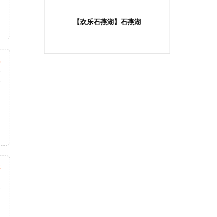
【欢乐石燕湖】石燕湖
起
天
次
起
天
次