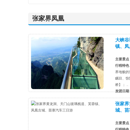
张家界凤凰
大峡谷
镇、凤
主要景点
行程特色
界地貌的
瞩目、惊
桥】； ..
发团日期
张家界
城、苗
主要景点
行程特色