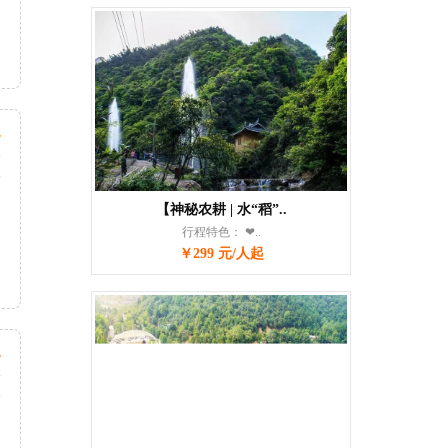
起
天
次
【神秘农耕 | 水“稻”..
行程特色： ❤..
￥299 元/人起
起
天
次