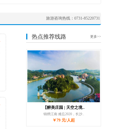
旅游咨询热线：0731-85220731
热点推荐线路
更多>>
起
天
次
起
【醉美庄园 | 天空之境..
天
锦绣江南 难忘2020，长沙..
次
￥79 元/人起