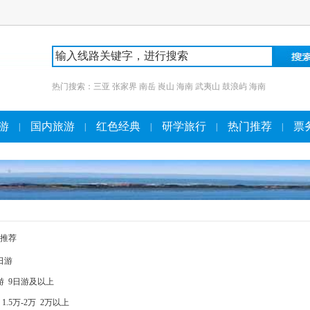
热门搜索：
三亚
张家界
南岳
崀山
海南
武夷山
鼓浪屿
海南
游
国内旅游
红色经典
研学旅行
热门推荐
票
|
|
|
|
|
推荐
日游
游
9日游及以上
1.5万-2万
2万以上