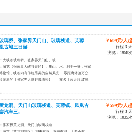
玻璃桥、张家界天门山、玻璃栈道、芙蓉
￥699元/人
凰古城三日游
行程 3 
浏览：1958
：
大峡谷玻璃桥、张家界天门山、玻..
：
游览【张家界大峡谷景区】，集山、水、洞于一身，张家
博物馆，峡谷内有传统秀美的自然风光； 零距离体验万众
险刺激的【张家界大峡谷玻璃桥】——亦名【云天渡.玻璃
：
黄龙洞、天门山玻璃栈道、芙蓉镇、凤凰古
￥599元/人
寨汽车三..
行程 3 
浏览：1035
：
张家界黄龙洞、天门山玻璃栈道、..
：
游览【黄龙洞景区】,洞中有洞，洞中有河，无奇不有，