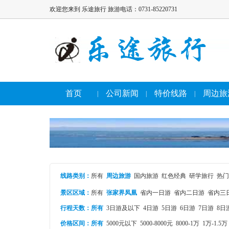
欢迎您来到 乐途旅行 旅游电话：0731-85220731
首页
公司新闻
特价线路
周边旅
|
|
|
线路类别
：
所有
周边旅游
国内旅游
红色经典
研学旅行
热门
景区区域：
所有
张家界凤凰
省内一日游
省内二日游
省内三
行程天数：
所有
3日游及以下
4日游
5日游
6日游
7日游
8日
价格区间：
所有
5000元以下
5000-8000元
8000-1万
1万-1.5万