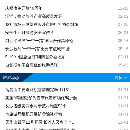
庆祝改革开放40周年
12-20
汪洋：推动旅游产业高质量发展
02-02
我社市场开发部在长沙市旅行社协会组织..
07-26
安全生产月旅游安全宣传片
06-21
习近平出席“一带一路”国际合作高峰论..
05-16
长沙被列“一带一路”重要节点城市 旅..
05-16
5·19“中国旅游日”湖南省分会场系..
05-11
自觉抵制不合理低价旅游承诺
05-05
旅游动态
更多>>
岳麓山主要道路积雪清理完毕 1月31..
01-31
实施“精准整治”为春节旅游市场保驾护航
01-31
长沙省级美丽乡村示范村增至53个
01-31
市旅游局组织开展铲雪除冰行动
01-31
天华山景区12月开园 长沙人又多了个..
12-01