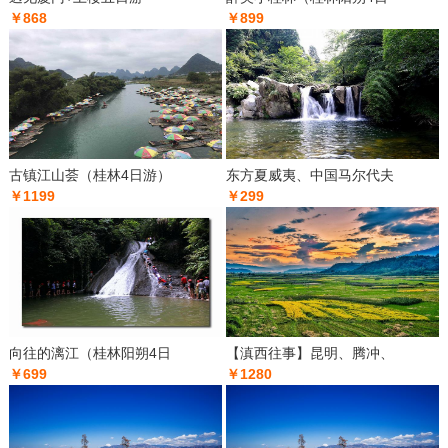
￥868
￥899
古镇江山荟（桂林4日游）
东方夏威夷、中国马尔代夫
￥1199
￥299
向往的漓江（桂林阳朔4日
【滇西往事】昆明、腾冲、
￥699
￥1280