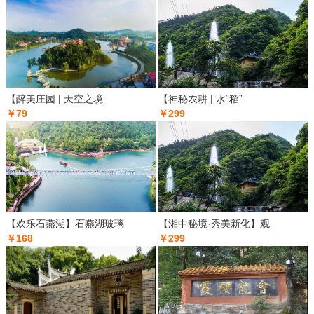
【醉美庄园 | 天空之境
【神秘农耕 | 水“稻”
￥79
￥299
【欢乐石燕湖】石燕湖玻璃
【湘中秘境·秀美新化】观
￥168
￥299