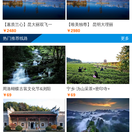
【蕙质兰心】昆大丽双飞一
【唯美独尊】 昆明大理丽
￥2480
￥2980
热门推荐线路
更多
周洛蝴蝶古装文化节&浏阳
宁乡·沩山采茶+密印寺+
￥69
￥69