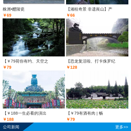
株洲•醴陵瓷
【湘桂奇景 非遗崀山】产
￥69
￥66
【￥79荷你有约、天空之
【恐龙复活啦、打卡侏罗纪
￥79
￥128
【￥188一生必看的演出
【￥79有酒有肉 | 畅
￥188
￥79
公司新闻
更多>>