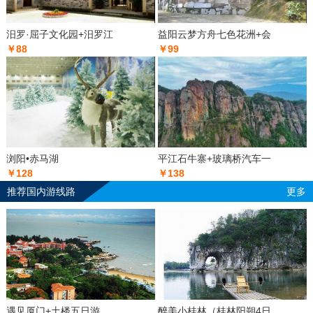
汨罗·屈子文化园+汨罗江
益阳云梦方舟七色花洲+会
￥88
￥99
浏阳•赤马湖
平江石牛寨+玻璃桥汽车一
￥128
￥138
推荐国内游线路
更多
遇见厦门+土楼五日游
醉美小桂林（桂林阳朔4日