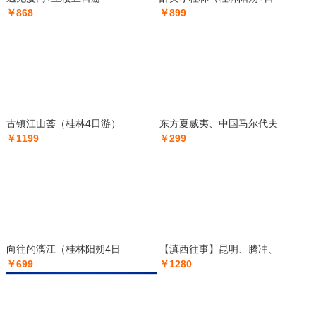
￥868
￥899
古镇江山荟（桂林4日游）
东方夏威夷、中国马尔代夫
￥1199
￥299
向往的漓江（桂林阳朔4日
【滇西往事】昆明、腾冲、
￥699
￥1280