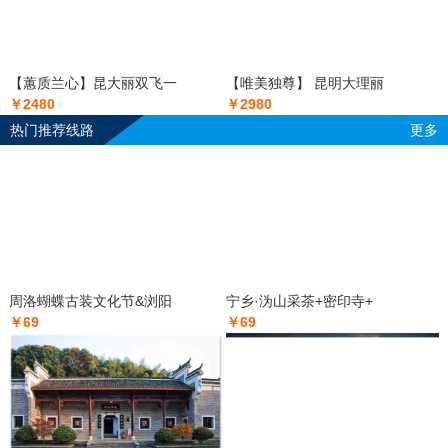
【蕙质兰心】昆大丽双飞一
【唯美独尊】 昆明大理丽
￥2480
￥2980
热门推荐线路
更多
周洛蝴蝶古装文化节&浏阳
宁乡·沩山采茶+密印寺+
￥69
￥69