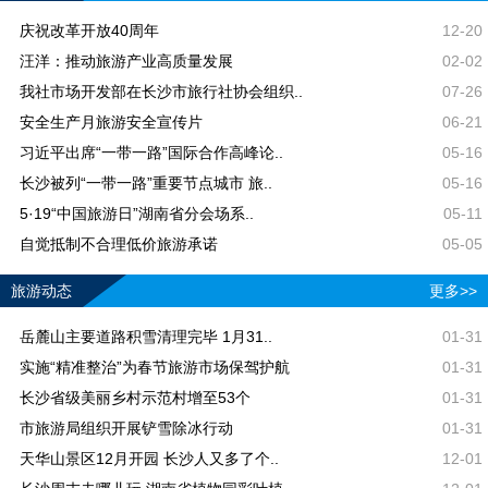
庆祝改革开放40周年
12-20
汪洋：推动旅游产业高质量发展
02-02
我社市场开发部在长沙市旅行社协会组织..
07-26
安全生产月旅游安全宣传片
06-21
习近平出席“一带一路”国际合作高峰论..
05-16
长沙被列“一带一路”重要节点城市 旅..
05-16
5·19“中国旅游日”湖南省分会场系..
05-11
自觉抵制不合理低价旅游承诺
05-05
旅游动态
更多>>
岳麓山主要道路积雪清理完毕 1月31..
01-31
实施“精准整治”为春节旅游市场保驾护航
01-31
长沙省级美丽乡村示范村增至53个
01-31
市旅游局组织开展铲雪除冰行动
01-31
天华山景区12月开园 长沙人又多了个..
12-01