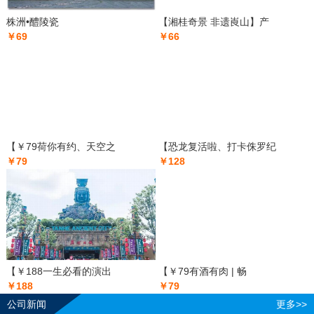
株洲•醴陵瓷
【湘桂奇景 非遗崀山】产
￥69
￥66
【￥79荷你有约、天空之
【恐龙复活啦、打卡侏罗纪
￥79
￥128
【￥188一生必看的演出
【￥79有酒有肉 | 畅
￥188
￥79
公司新闻
更多>>