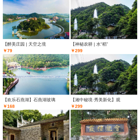
【醉美庄园 | 天空之境
【神秘农耕 | 水“稻”
￥79
￥299
【欢乐石燕湖】石燕湖玻璃
【湘中秘境·秀美新化】观
￥168
￥299