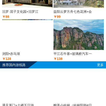
汨罗·屈子文化园+汨罗江
益阳云梦方舟七色花洲+会
￥88
￥99
浏阳•赤马湖
平江石牛寨+玻璃桥汽车一
￥128
￥138
推荐国内游线路
更多
遇见厦门+土楼五日游
醉美小桂林（桂林阳朔4日