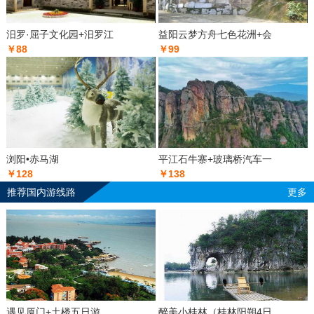
汨罗·屈子文化园+汨罗江
益阳云梦方舟七色花洲+会
￥88
￥99
浏阳•赤马湖
平江石牛寨+玻璃桥汽车一
￥128
￥138
推荐国内游线路
更多
遇见厦门+土楼五日游
醉美小桂林（桂林阳朔4日