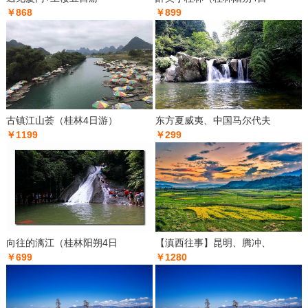
￥868
￥899
古镇江山荟（桂林4日游）
东方夏威夷、中国马尔代夫
￥1199
￥299
向往的漓江（桂林阳朔4日
【滇西往事】昆明、腾冲、
￥699
￥1280