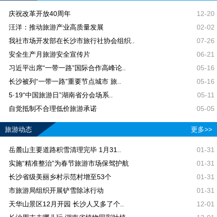
庆祝改革开放40周年
12-20
汪洋：推动旅游产业高质量发展
02-02
我社市场开发部在长沙市旅行社协会组织..
07-26
安全生产月旅游安全宣传片
06-21
习近平出席“一带一路”国际合作高峰论..
05-16
长沙被列“一带一路”重要节点城市 旅..
05-16
5·19“中国旅游日”湖南省分会场系..
05-11
自觉抵制不合理低价旅游承诺
05-05
旅游动态
更多>>
岳麓山主要道路积雪清理完毕 1月31..
01-31
实施“精准整治”为春节旅游市场保驾护航
01-31
长沙省级美丽乡村示范村增至53个
01-31
市旅游局组织开展铲雪除冰行动
01-31
天华山景区12月开园 长沙人又多了个..
12-01