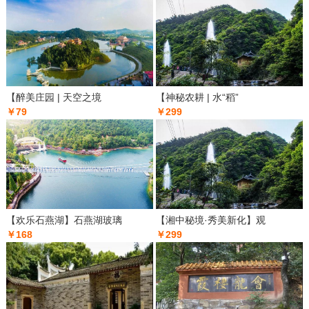
【醉美庄园 | 天空之境
【神秘农耕 | 水“稻”
￥79
￥299
【欢乐石燕湖】石燕湖玻璃
【湘中秘境·秀美新化】观
￥168
￥299