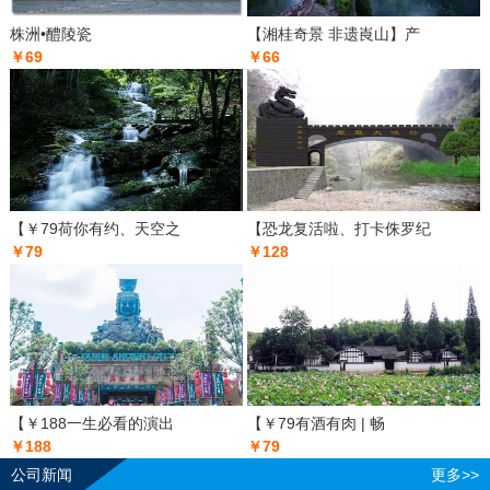
株洲•醴陵瓷
【湘桂奇景 非遗崀山】产
￥69
￥66
【￥79荷你有约、天空之
【恐龙复活啦、打卡侏罗纪
￥79
￥128
【￥188一生必看的演出
【￥79有酒有肉 | 畅
￥188
￥79
公司新闻
更多>>