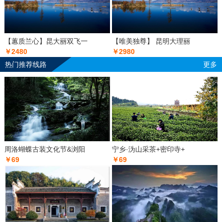
【蕙质兰心】昆大丽双飞一
【唯美独尊】 昆明大理丽
￥2480
￥2980
热门推荐线路
更多
周洛蝴蝶古装文化节&浏阳
宁乡·沩山采茶+密印寺+
￥69
￥69