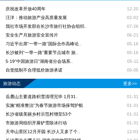
庆祝改革开放40周年
12-20
汪洋：推动旅游产业高质量发展
02-02
我社市场开发部在长沙市旅行社协会组织..
07-26
安全生产月旅游安全宣传片
06-21
习近平出席“一带一路”国际合作高峰论..
05-16
长沙被列“一带一路”重要节点城市 旅..
05-16
5·19“中国旅游日”湖南省分会场系..
05-11
自觉抵制不合理低价旅游承诺
05-05
旅游动态
更多>>
岳麓山主要道路积雪清理完毕 1月31..
01-31
实施“精准整治”为春节旅游市场保驾护航
01-31
长沙省级美丽乡村示范村增至53个
01-31
市旅游局组织开展铲雪除冰行动
01-31
天华山景区12月开园 长沙人又多了个..
12-01