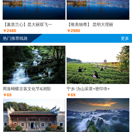
【蕙质兰心】昆大丽双飞一
【唯美独尊】 昆明大理丽
￥2480
￥2980
热门推荐线路
更多
周洛蝴蝶古装文化节&浏阳
宁乡·沩山采茶+密印寺+
￥69
￥69