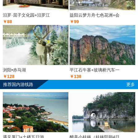
汨罗·屈子文化园+汨罗江
益阳云梦方舟七色花洲+会
￥88
￥99
浏阳•赤马湖
平江石牛寨+玻璃桥汽车一
￥128
￥138
推荐国内游线路
更多
遇见厦门+土楼五日游
醉美小桂林（桂林阳朔4日