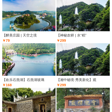
【醉美庄园 | 天空之境
【神秘农耕 | 水“稻”
￥79
￥299
【欢乐石燕湖】石燕湖玻璃
【湘中秘境·秀美新化】观
￥168
￥299