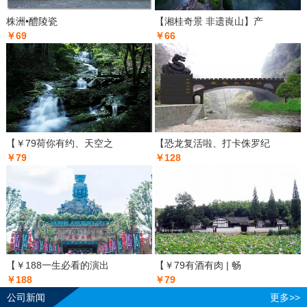
株洲•醴陵瓷
【湘桂奇景 非遗崀山】产
￥69
￥66
【￥79荷你有约、天空之
【恐龙复活啦、打卡侏罗纪
￥79
￥128
【￥188一生必看的演出
【￥79有酒有肉 | 畅
￥188
￥79
公司新闻
更多>>