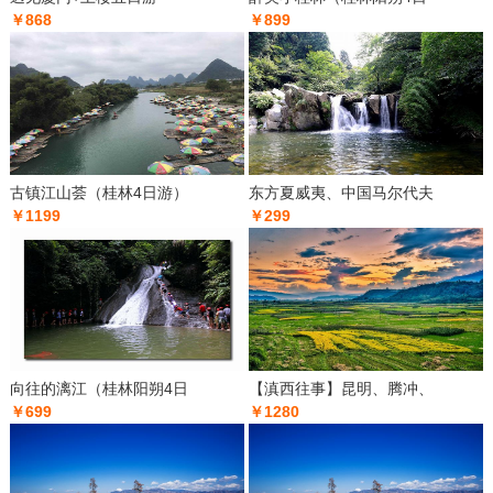
￥868
￥899
古镇江山荟（桂林4日游）
东方夏威夷、中国马尔代夫
￥1199
￥299
向往的漓江（桂林阳朔4日
【滇西往事】昆明、腾冲、
￥699
￥1280