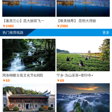
【蕙质兰心】昆大丽双飞一
【唯美独尊】 昆明大理丽
￥2480
￥2980
热门推荐线路
更多
周洛蝴蝶古装文化节&浏阳
宁乡·沩山采茶+密印寺+
￥69
￥69