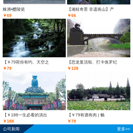
株洲•醴陵瓷
【湘桂奇景 非遗崀山】产
￥69
￥66
【￥79荷你有约、天空之
【恐龙复活啦、打卡侏罗纪
￥79
￥128
【￥188一生必看的演出
【￥79有酒有肉 | 畅
￥188
￥79
公司新闻
更多>>