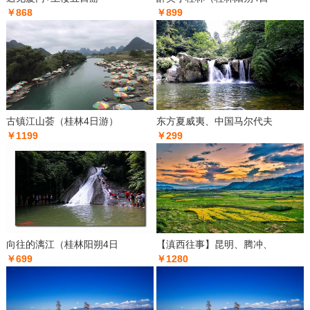
￥868
￥899
古镇江山荟（桂林4日游）
东方夏威夷、中国马尔代夫
￥1199
￥299
向往的漓江（桂林阳朔4日
【滇西往事】昆明、腾冲、
￥699
￥1280