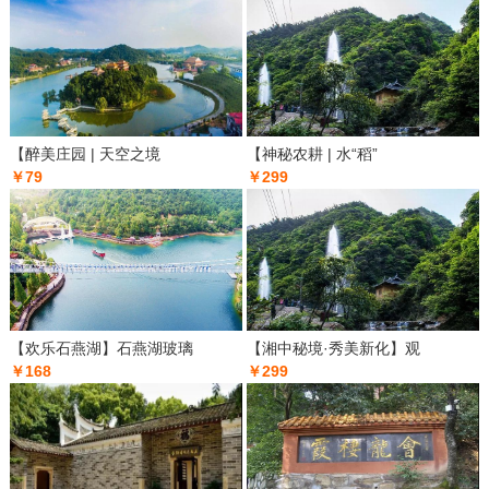
【醉美庄园 | 天空之境
【神秘农耕 | 水“稻”
￥79
￥299
【欢乐石燕湖】石燕湖玻璃
【湘中秘境·秀美新化】观
￥168
￥299