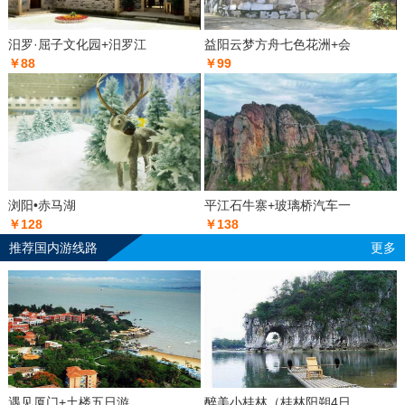
汨罗·屈子文化园+汨罗江
益阳云梦方舟七色花洲+会
￥88
￥99
浏阳•赤马湖
平江石牛寨+玻璃桥汽车一
￥128
￥138
推荐国内游线路
更多
遇见厦门+土楼五日游
醉美小桂林（桂林阳朔4日