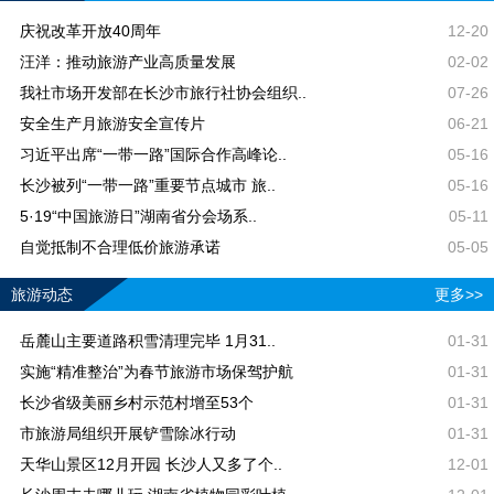
庆祝改革开放40周年
12-20
汪洋：推动旅游产业高质量发展
02-02
我社市场开发部在长沙市旅行社协会组织..
07-26
安全生产月旅游安全宣传片
06-21
习近平出席“一带一路”国际合作高峰论..
05-16
长沙被列“一带一路”重要节点城市 旅..
05-16
5·19“中国旅游日”湖南省分会场系..
05-11
自觉抵制不合理低价旅游承诺
05-05
旅游动态
更多>>
岳麓山主要道路积雪清理完毕 1月31..
01-31
实施“精准整治”为春节旅游市场保驾护航
01-31
长沙省级美丽乡村示范村增至53个
01-31
市旅游局组织开展铲雪除冰行动
01-31
天华山景区12月开园 长沙人又多了个..
12-01