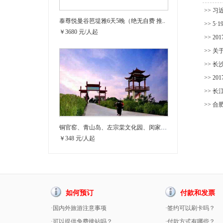
>> 
泰尊悦曼谷芭堤雅6天5晚（绝无自费 推..
>> 5
￥3680 元/人起
>> 2
>> 
>> 
>> 2
>> 
>> 合
铜官窑、青山岛、左宗棠文化园、闵家温泉..
￥348 元/人起
如何预订
付款和发票
·国内外旅游注意事项
·签约可以刷卡吗？
·可以提供免费接站吗？
·付款方式有哪些？