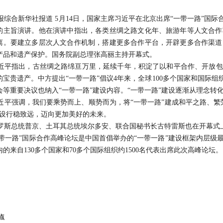
综合新华社报道 5月14日，国家主席习近平在北京出席“一带一路”国际
的主旨演讲。他在演讲中指出，各类丝绸之路文化年、旅游年等人文合作
离。要建立多层次人文合作机制，搭建更多合作平台，开辟更多合作渠道
产品和遗产保护。国务院副总理张高丽主持开幕式。
平指出，古丝绸之路绵亘万里，延续千年，积淀了以和平合作、开放包
的宝贵遗产。中方提出“一带一路”倡议4年来，全球100多个国家和国际组
会等重要决议也纳入“一带一路”建设内容。“一带一路”建设逐渐从理念转
平强调，我们要乘势而上、顺势而为，将“一带一路”建成和平之路、繁
建设行稳致远，迈向更加美好的未来。
斯总统普京、土耳其总统埃尔多安、联合国秘书长古特雷斯也在开幕式
带一路”国际合作高峰论坛是中国首倡举办的“一带一路”建设框架内层级
内的来自130多个国家和70多个国际组织约1500名代表出席此次高峰论坛。
点