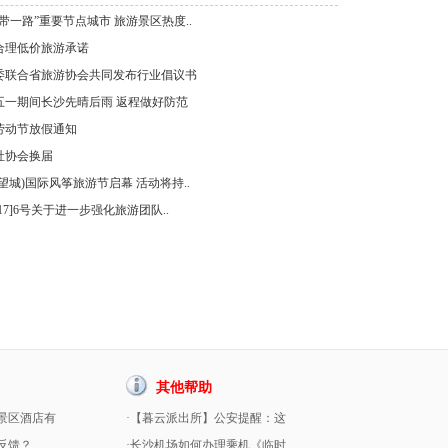
一带一路”重要节点城市 旅游景区热度..
不合理低价旅游承诺
发委联合省旅游协会共同发布行业倡议书
：五一期间长沙先晴后雨 返程做好防范
7年劳动节放假通知
行社协会换届
(望城)国际风筝旅游节启幕 活动将持..
017]6号关于进一步强化旅游团队..
其他帮助
景区酒店有
·【暮云派出所】公安提醒：这
反馈？
·长沙机场如何办理乘机《临时