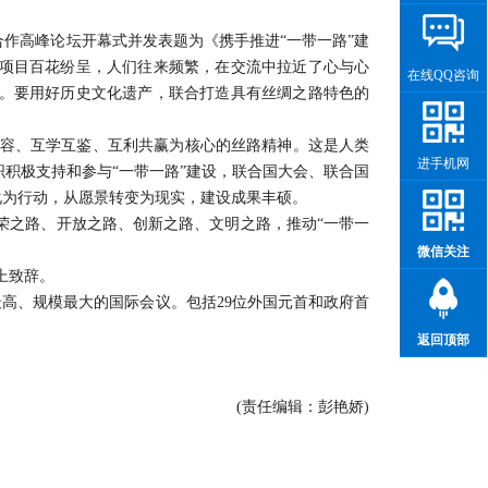
合作高峰论坛开幕式并发表题为《携手推进“一带一路”建
项目百花纷呈，人们往来频繁，在交流中拉近了心与心
在线QQ咨询
。要用好历史文化遗产，联合打造具有丝绸之路特色的
容、互学互鉴、互利共赢为核心的丝路精神。这是人类
进手机网
织积极支持和参与“一带一路”建设，联合国大会、联合国
化为行动，从愿景转变为现实，建设成果丰硕。
荣之路、开放之路、创新之路、文明之路，推动“一带一
微信关注
上致辞。
最高、规模最大的国际会议。包括29位外国元首和政府首
返回顶部
(责任编辑：彭艳娇)