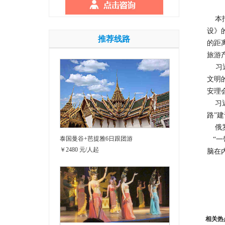
本报
设》
推荐线路
的距
旅游
习近
文明
安理
习近
路”
俄罗
泰国曼谷+芭提雅6日跟团游
“一
￥2480 元/人起
脑在
相关热