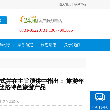
设为首页
|
收藏本站
0731-85220731 13677303056
学旅行
票务预定
旅游动态
关于我们
|
|
|
式并在主旨演讲中指出： 旅游年
造丝路特色旅游产品
6 浏览:
1215 次
在线QQ咨询