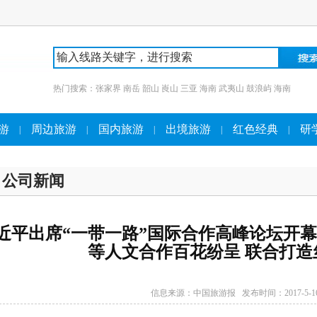
热门搜索：
张家界
南岳
韶山
崀山
三亚
海南
武夷山
鼓浪屿
海南
游
周边旅游
国内旅游
出境旅游
红色经典
研
|
|
|
|
|
公司新闻
近平出席“一带一路”国际合作高峰论坛开幕
等人文合作百花纷呈 联合打
信息来源：
中国旅游报
发布时间：2017-5-1