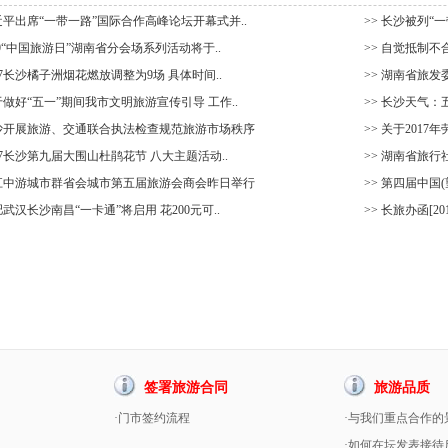
习近平出席“一带一路”国际合作高峰论坛开幕式并..
>> 长沙被列“
·19“中国旅游日”湖南省分会场系列活动将于..
>> 自觉抵制
017长沙橘子洲烟花燃放调整为9场 具体时间..
>> 湖南省旅
关于做好“五一”期间我市文明旅游宣传引导 工作..
>> 长沙天气
长沙开展旅游、交通联合执法检查规范旅游市场秩序
>> 关于201
017长沙第九届大围山杜鹃花节 八大主题活动..
>> 湖南省旅
长江中游城市群省会城市第五届旅游会商会昨日举行
>> 第四届中国
肥武汉长沙南昌“一卡通”将启用 花200元可..
>> 长旅办函[2
签署旅游合同
旅游品质
·门市签约流程
·与我们重点合作的
·如何在坛发表接待