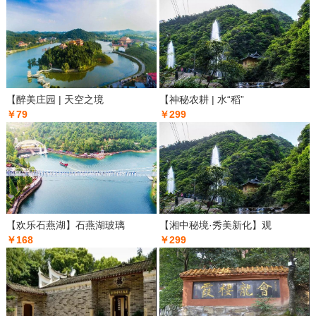
【醉美庄园 | 天空之境
【神秘农耕 | 水“稻”
￥79
￥299
【欢乐石燕湖】石燕湖玻璃
【湘中秘境·秀美新化】观
￥168
￥299