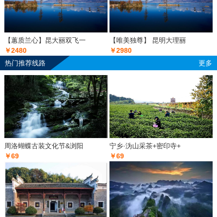
【蕙质兰心】昆大丽双飞一
【唯美独尊】 昆明大理丽
￥2480
￥2980
热门推荐线路
更多
周洛蝴蝶古装文化节&浏阳
宁乡·沩山采茶+密印寺+
￥69
￥69