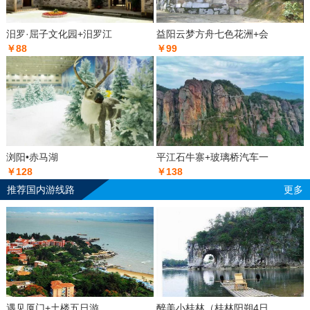
汨罗·屈子文化园+汨罗江
益阳云梦方舟七色花洲+会
￥88
￥99
浏阳•赤马湖
平江石牛寨+玻璃桥汽车一
￥128
￥138
推荐国内游线路
更多
遇见厦门+土楼五日游
醉美小桂林（桂林阳朔4日