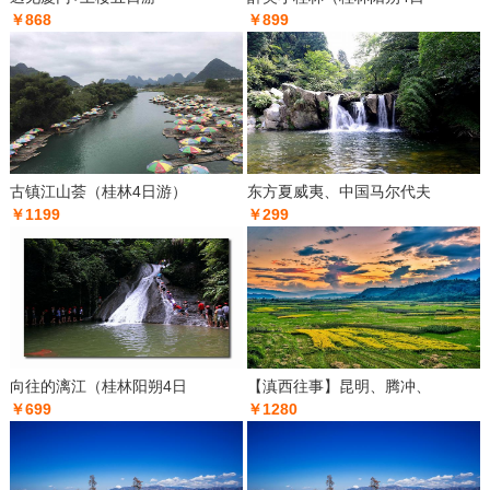
￥868
￥899
古镇江山荟（桂林4日游）
东方夏威夷、中国马尔代夫
￥1199
￥299
向往的漓江（桂林阳朔4日
【滇西往事】昆明、腾冲、
￥699
￥1280