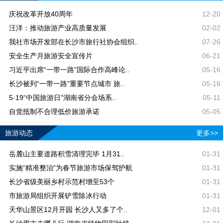
庆祝改革开放40周年
12-20
汪洋：推动旅游产业高质量发展
02-02
我社市场开发部在长沙市旅行社协会组织..
07-26
安全生产月旅游安全宣传片
06-21
习近平出席“一带一路”国际合作高峰论..
05-16
长沙被列“一带一路”重要节点城市 旅..
05-16
5·19“中国旅游日”湖南省分会场系..
05-11
自觉抵制不合理低价旅游承诺
05-05
旅游动态
更多>>
岳麓山主要道路积雪清理完毕 1月31..
01-31
实施“精准整治”为春节旅游市场保驾护航
01-31
长沙省级美丽乡村示范村增至53个
01-31
市旅游局组织开展铲雪除冰行动
01-31
天华山景区12月开园 长沙人又多了个..
12-01