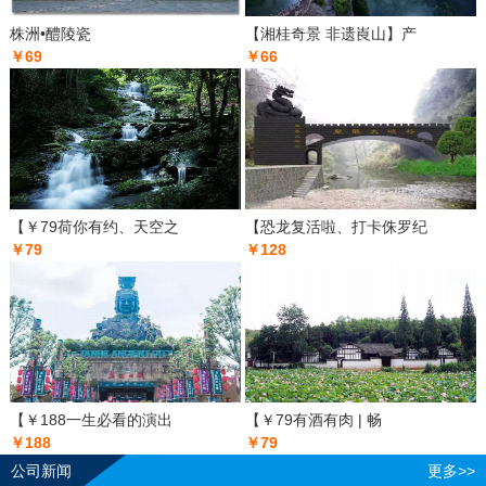
株洲•醴陵瓷
【湘桂奇景 非遗崀山】产
￥69
￥66
【￥79荷你有约、天空之
【恐龙复活啦、打卡侏罗纪
￥79
￥128
【￥188一生必看的演出
【￥79有酒有肉 | 畅
￥188
￥79
公司新闻
更多>>