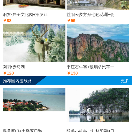
汨罗·屈子文化园+汨罗江
益阳云梦方舟七色花洲+会
￥88
￥99
浏阳•赤马湖
平江石牛寨+玻璃桥汽车一
￥128
￥138
推荐国内游线路
更多
遇见厦门+土楼五日游
醉美小桂林（桂林阳朔4日