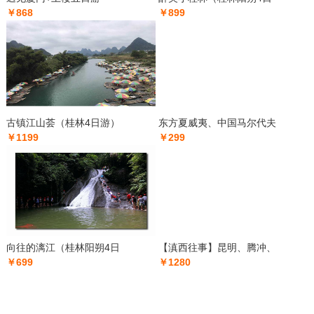
￥868
￥899
古镇江山荟（桂林4日游）
东方夏威夷、中国马尔代夫
￥1199
￥299
向往的漓江（桂林阳朔4日
【滇西往事】昆明、腾冲、
￥699
￥1280