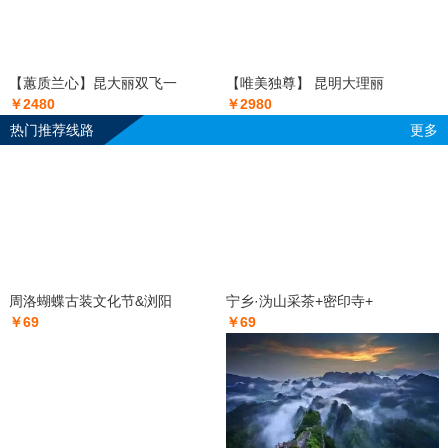
【蕙质兰心】昆大丽双飞一
【唯美独尊】 昆明大理丽
￥2480
￥2980
热门推荐线路
更多
周洛蝴蝶古装文化节&浏阳
宁乡·沩山采茶+密印寺+
￥69
￥69