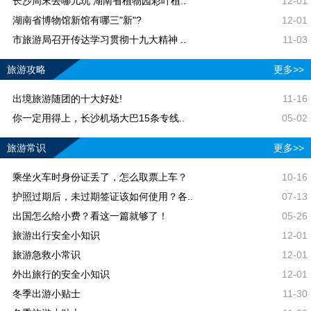
长沙周末去哪儿玩 湖南省植物园彩叶植..
12-01
湖南省博物馆新馆有哪三"新"?
12-01
市旅游局召开传达学习贯彻十九大精神 ..
11-03
旅游攻略
更多>>
出境旅游随团的十大好处!
11-16
你一定用得上，长沙机场大巴15条专线..
05-02
旅游常识
更多>>
乘坐火车时身份证丢了，怎么取票上车？
10-16
护照过期后，未过期签证该如何使用？各..
07-13
出国怎么给小费？看这一篇就够了！
05-26
旅游出行安全小知识
12-01
旅游急救小常识
12-01
外出旅行的安全小知识
12-01
冬季出游小贴士
11-30