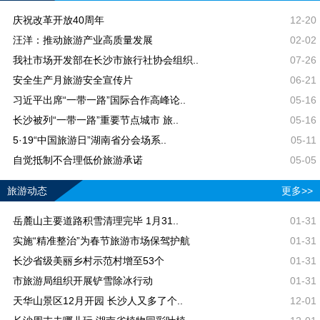
庆祝改革开放40周年
12-20
汪洋：推动旅游产业高质量发展
02-02
我社市场开发部在长沙市旅行社协会组织..
07-26
安全生产月旅游安全宣传片
06-21
习近平出席“一带一路”国际合作高峰论..
05-16
长沙被列“一带一路”重要节点城市 旅..
05-16
5·19“中国旅游日”湖南省分会场系..
05-11
自觉抵制不合理低价旅游承诺
05-05
旅游动态
更多>>
岳麓山主要道路积雪清理完毕 1月31..
01-31
实施“精准整治”为春节旅游市场保驾护航
01-31
长沙省级美丽乡村示范村增至53个
01-31
市旅游局组织开展铲雪除冰行动
01-31
天华山景区12月开园 长沙人又多了个..
12-01