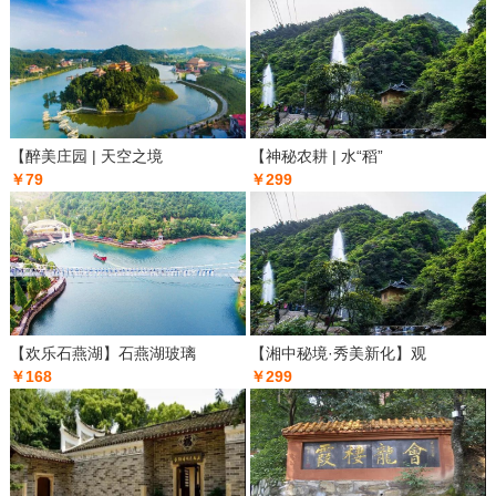
【醉美庄园 | 天空之境
【神秘农耕 | 水“稻”
￥79
￥299
【欢乐石燕湖】石燕湖玻璃
【湘中秘境·秀美新化】观
￥168
￥299