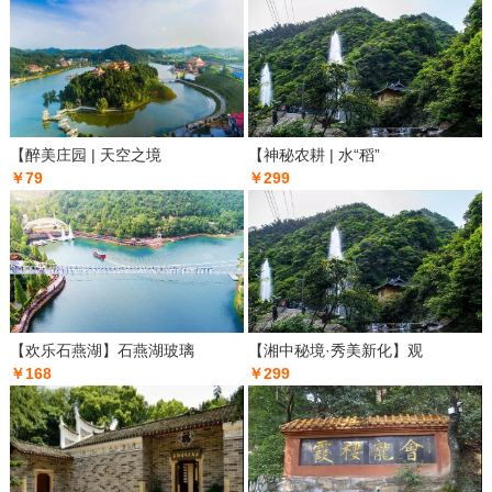
【醉美庄园 | 天空之境
【神秘农耕 | 水“稻”
￥79
￥299
【欢乐石燕湖】石燕湖玻璃
【湘中秘境·秀美新化】观
￥168
￥299