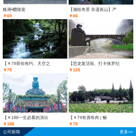
株洲•醴陵瓷
【湘桂奇景 非遗崀山】产
￥69
￥66
【￥79荷你有约、天空之
【恐龙复活啦、打卡侏罗纪
￥79
￥128
【￥188一生必看的演出
【￥79有酒有肉 | 畅
￥188
￥79
公司新闻
更多>>