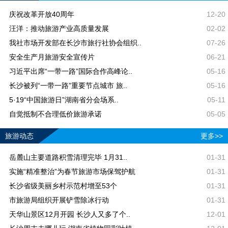
庆祝改革开放40周年
12-20
汪洋：推动旅游产业高质量发展
02-02
我社市场开发部在长沙市旅行社协会组织..
07-26
安全生产月旅游安全宣传片
06-21
习近平出席“一带一路”国际合作高峰论..
05-16
长沙被列“一带一路”重要节点城市 旅..
05-16
5·19“中国旅游日”湖南省分会场系..
05-11
自觉抵制不合理低价旅游承诺
05-05
旅游动态
更多>>
岳麓山主要道路积雪清理完毕 1月31..
01-31
实施“精准整治”为春节旅游市场保驾护航
01-31
长沙省级美丽乡村示范村增至53个
01-31
市旅游局组织开展铲雪除冰行动
01-31
天华山景区12月开园 长沙人又多了个..
12-01