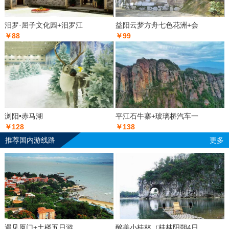
汨罗·屈子文化园+汨罗江
益阳云梦方舟七色花洲+会
￥88
￥99
浏阳•赤马湖
平江石牛寨+玻璃桥汽车一
￥128
￥138
推荐国内游线路
更多
遇见厦门+土楼五日游
醉美小桂林（桂林阳朔4日