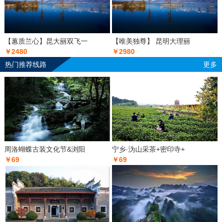
【蕙质兰心】昆大丽双飞一
【唯美独尊】 昆明大理丽
￥2480
￥2980
热门推荐线路
更多
周洛蝴蝶古装文化节&浏阳
宁乡·沩山采茶+密印寺+
￥69
￥69