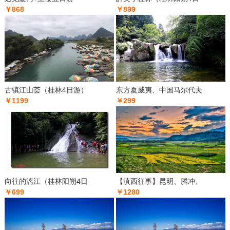
￥868
￥899
古镇江山荟（桂林4日游）
东方夏威夷、中国马尔代夫
￥1199
￥299
向往的漓江（桂林阳朔4日
【滇西往事】昆明、腾冲、
￥699
￥1280