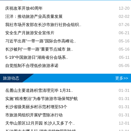
庆祝改革开放40周年
12-20
汪洋：推动旅游产业高质量发展
02-02
我社市场开发部在长沙市旅行社协会组织..
07-26
安全生产月旅游安全宣传片
06-21
习近平出席“一带一路”国际合作高峰论..
05-16
长沙被列“一带一路”重要节点城市 旅..
05-16
5·19“中国旅游日”湖南省分会场系..
05-11
自觉抵制不合理低价旅游承诺
05-05
旅游动态
更多>>
岳麓山主要道路积雪清理完毕 1月31..
01-31
实施“精准整治”为春节旅游市场保驾护航
01-31
长沙省级美丽乡村示范村增至53个
01-31
市旅游局组织开展铲雪除冰行动
01-31
天华山景区12月开园 长沙人又多了个..
12-01