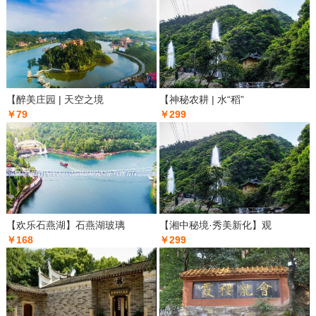
【醉美庄园 | 天空之境
【神秘农耕 | 水“稻”
￥79
￥299
【欢乐石燕湖】石燕湖玻璃
【湘中秘境·秀美新化】观
￥168
￥299