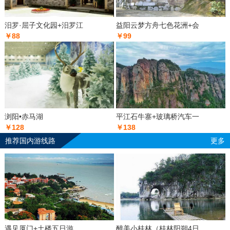
汨罗·屈子文化园+汨罗江
益阳云梦方舟七色花洲+会
￥88
￥99
浏阳•赤马湖
平江石牛寨+玻璃桥汽车一
￥128
￥138
推荐国内游线路
更多
遇见厦门+土楼五日游
醉美小桂林（桂林阳朔4日