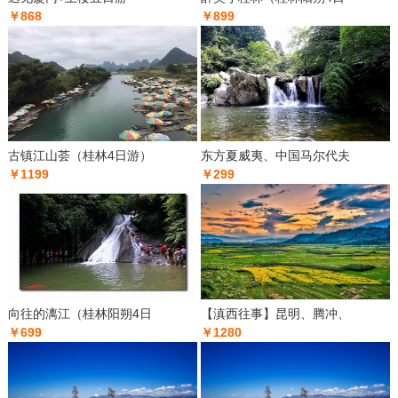
￥868
￥899
古镇江山荟（桂林4日游）
东方夏威夷、中国马尔代夫
￥1199
￥299
向往的漓江（桂林阳朔4日
【滇西往事】昆明、腾冲、
￥699
￥1280