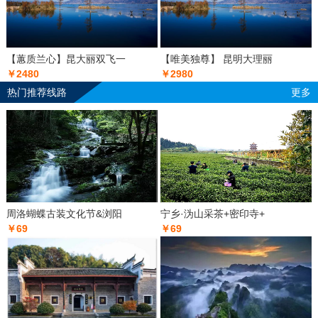
【蕙质兰心】昆大丽双飞一
【唯美独尊】 昆明大理丽
￥2480
￥2980
热门推荐线路
更多
周洛蝴蝶古装文化节&浏阳
宁乡·沩山采茶+密印寺+
￥69
￥69