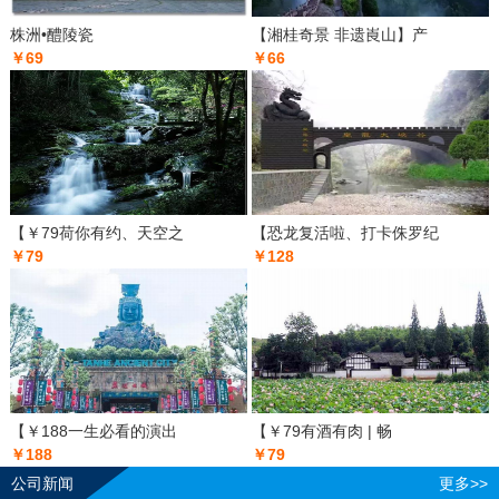
株洲•醴陵瓷
【湘桂奇景 非遗崀山】产
￥69
￥66
【￥79荷你有约、天空之
【恐龙复活啦、打卡侏罗纪
￥79
￥128
【￥188一生必看的演出
【￥79有酒有肉 | 畅
￥188
￥79
公司新闻
更多>>